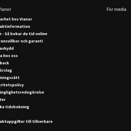
ianor
För media
barhet hos Vianor
aktinformation
 - Så bokar du tid online
ansvillkor och garanti
askydd
a hos oss
back
förslag
lningssätt
ritetspolicy
gänglighetsredogörelse
ter
ka tidsbokning
ktuppgifter till tillverkare