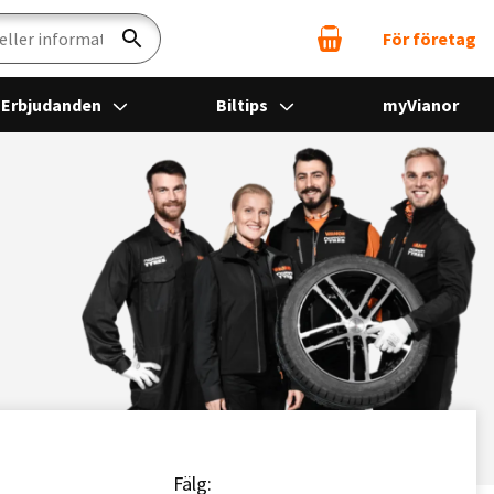
För företag
Sök
Erbjudanden
Biltips
myVianor
Fälg: