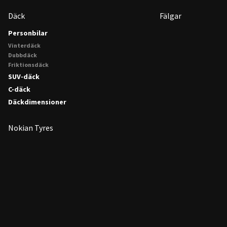
Däck
Fälgar
Personbilar
Vinterdäck
Dubbdäck
Friktionsdäck
SUV-däck
C-däck
Däckdimensioner
Nokian Tyres