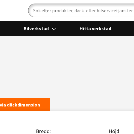
Sök
Bilverkstad
Hitta verkstad
via däckdimension
Bredd:
Höjd: