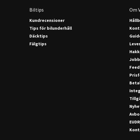
Biltips
Om V
Kundrecensioner
Håll
Tips för bilunderhåll
Kont
Däcktips
Guide
Fälgtips
Lever
Hakk
Jobb
Feed
Pris
Beta
Integ
Till
Nyhe
Avbo
EUDR
Konta