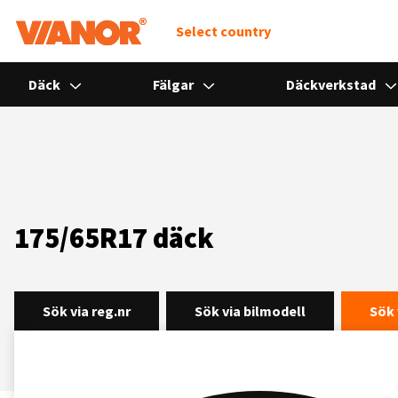
Select country
Däck
Fälgar
Däckverkstad
175/65R17 däck
Sök via reg.nr
Sök via bilmodell
Sök 