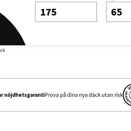
175
65
Sortera efter
äck
ar nöjdhetsgaranti
Prova på dina nya däck utan risk