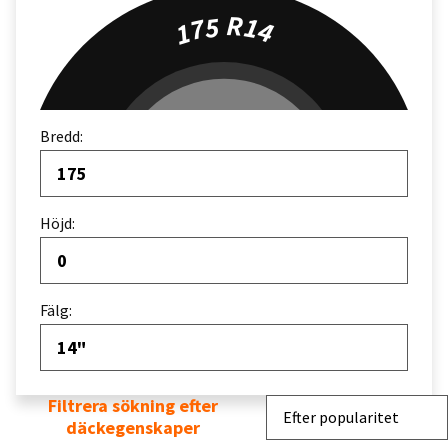
175 R14
Bredd:
175
Höjd:
0
Fälg:
14"
Filtrera sökning efter
Sortera efter
Efter popularitet
däckegenskaper