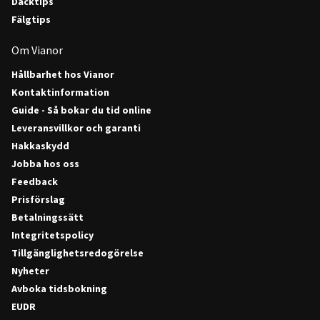
Däcktips
Fälgtips
Om Vianor
Hållbarhet hos Vianor
Kontaktinformation
Guide - Så bokar du tid online
Leveransvillkor och garanti
Hakkaskydd
Jobba hos oss
Feedback
Prisförslag
Betalningssätt
Integritetspolicy
Tillgänglighetsredogörelse
Nyheter
Avboka tidsbokning
EUDR