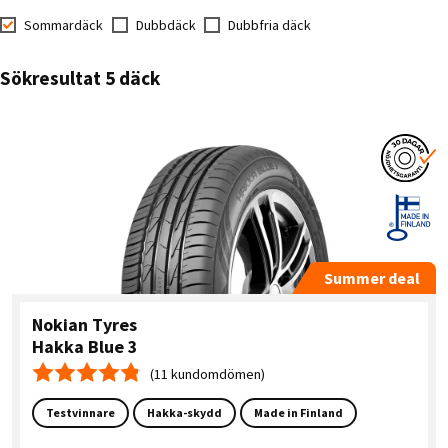
Sommardäck
Dubbdäck
Dubbfria däck
Sökresultat 5 däck
Summer deal
Nokian Tyres
Hakka Blue 3
(11 kundomdömen)
Medelbetyg 4.8
Testvinnare
Hakka-skydd
Made in Finland