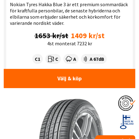
Nokian Tyres Hakka Blue 3 är ett premium sommardäck
för kraftfulla personbilar, de senaste hybriderna och
elbilarna som erbjuder säkerhet och körkomfort för
varierande nordiskt väder.
1653 kr/st
1409 kr/st
4st monterat 7232 kr
Tyre class:
Rullmotstånd:
Våtgrepp:
Ljudnivå dB:
C1
C
A
A 67dB
Välj & köp