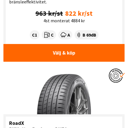
bränsleeffektivitet.
963 kr/st
822 kr/st
4st monterat 4884 kr
Tyre class:
Rullmotstånd:
Våtgrepp:
Ljudnivå dB:
C1
C
A
B 69dB
Välj & köp
RoadX