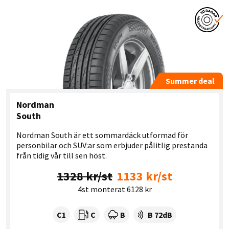
Summer deal
Nordman
South
Nordman South är ett sommardäck utformad för
personbilar och SUV:ar som erbjuder pålitlig prestanda
från tidig vår till sen höst.
1328 kr/st
1133 kr/st
4st monterat 6128 kr
Tyre class:
Rullmotstånd:
Våtgrepp:
Ljudnivå dB:
C1
C
B
B 72dB