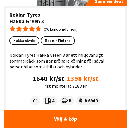
Summer deal
Nokian Tyres
Hakka Green 3
(36 kundomdömen)
Medelbetyg 4.8
Hakka-skydd
Made in Finland
Nokian Tyres Hakka Green 3 är ett miljövänligt
sommardäck som ger grönare körning för såväl
personbilar som elbilar och hybrider.
1640 kr/st
1398 kr/st
4st monterat 7188 kr
Tyre class:
Rullmotstånd:
Våtgrepp:
Ljudnivå dB:
C1
A
B
A 69dB
Välj & köp