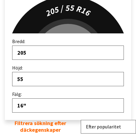
205 / 55 R16
Bredd:
205
Höjd:
55
Fälg:
16"
Filtrera sökning efter
Sortera efter
Efter popularitet
däckegenskaper