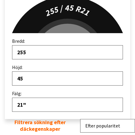
255 / 45 R21
Bredd:
255
Höjd:
45
Fälg:
21"
Filtrera sökning efter
Sortera efter
Efter popularitet
däckegenskaper