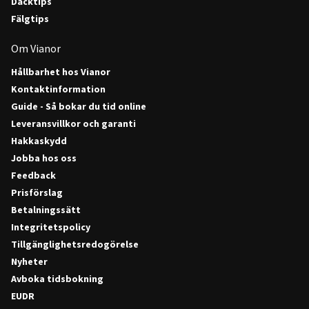
Däcktips
Fälgtips
Om Vianor
Hållbarhet hos Vianor
Kontaktinformation
Guide - Så bokar du tid online
Leveransvillkor och garanti
Hakkaskydd
Jobba hos oss
Feedback
Prisförslag
Betalningssätt
Integritetspolicy
Tillgänglighetsredogörelse
Nyheter
Avboka tidsbokning
EUDR