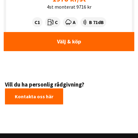
4st monterat 9716 kr
Tyre class:
Rullmotstånd:
Våtgrepp:
Ljudnivå dB:
C1
C
A
B 71dB
Välj & köp
Vill du ha personlig rådgivning?
Kontakta oss här