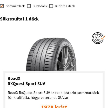
Sommardäck
Dubbdäck
Dubbfria däck
Sökresultat 1 däck
RoadX
RXQuest Sport SUV
RoadX RxQuest Sport SUV är ett slitstarkt sommardäck
för kraftfulla, högpresterande SUV:ar
1978 kr/st