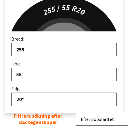
255 / 55 R20
Bredd:
255
Höjd:
55
Fälg:
20"
Filtrera sökning efter
Sortera efter
Efter popularitet
däckegenskaper