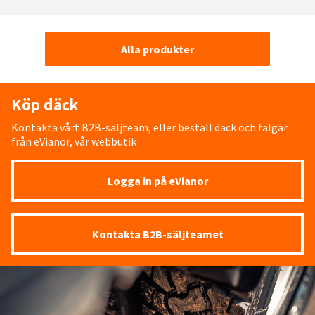
Alla produkter
Köp däck
Kontakta vårt B2B-säljteam, eller beställ däck och fälgar
från eVianor, vår webbutik
Logga in på eVianor
Kontakta B2B-säljteamet