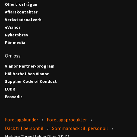
Offertförfrågan
Affärskontakter
Verkstadsnätverk
eVianor
Nyhetsbrev
För media
Om oss
Vianor Partner-program
Hållbarhet hos Vianor
Supplier Code of Conduct
EUDR
Ecovadis
Företagskunder
Företagsprodukter
Däck till personbil
Sommardäck till personbil
Nokian Tyres Hakka Blue 3 SUV