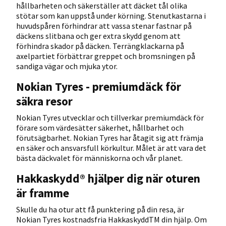
hållbarheten och säkerställer att däcket tål olika
stötar som kan uppstå under körning. Stenutkastarna i
huvudspåren förhindrar att vassa stenar fastnar på
däckens slitbana och ger extra skydd genom att
förhindra skador på däcken. Terrängklackarna på
axelpartiet förbättrar greppet och bromsningen på
sandiga vägar och mjuka ytor.
Nokian Tyres - premiumdäck för
säkra resor
Nokian Tyres utvecklar och tillverkar premiumdäck för
förare som värdesätter säkerhet, hållbarhet och
förutsägbarhet. Nokian Tyres har åtagit sig att främja
en säker och ansvarsfull körkultur. Målet är att vara det
bästa däckvalet för människorna och vår planet.
Hakkaskydd® hjälper dig när oturen
är framme
Skulle du ha otur att få punktering på din resa, är
Nokian Tyres kostnadsfria HakkaskyddTM din hjälp. Om