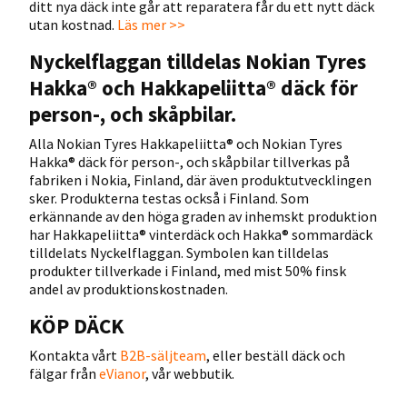
ditt nya däck inte går att reparatera får du ett nytt däck
utan kostnad.
Läs mer >>
Nyckelflaggan tilldelas Nokian Tyres
Hakka® och Hakkapeliitta® däck för
person-, och skåpbilar.
Alla Nokian Tyres Hakkapeliitta® och Nokian Tyres
Hakka® däck för person-, och skåpbilar tillverkas på
fabriken i Nokia, Finland, där även produktutvecklingen
sker. Produkterna testas också i Finland. Som
erkännande av den höga graden av inhemskt produktion
har Hakkapeliitta® vinterdäck och Hakka® sommardäck
tilldelats Nyckelflaggan. Symbolen kan tilldelas
produkter tillverkade i Finland, med mist 50% finsk
andel av produktionskostnaden.
KÖP DÄCK
Kontakta vårt
B2B-säljteam
, eller beställ däck och
fälgar från
eVianor
, vår webbutik.