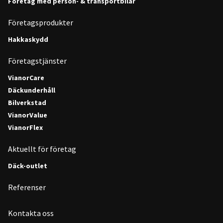
Företag med person- & transportbilar
Företagsprodukter
Hakkaskydd
Företagstjänster
VianorCare
Däckunderhåll
Bilverkstad
VianorValue
VianorFlex
Aktuellt för företag
Däck-outlet
Referenser
Kontakta oss