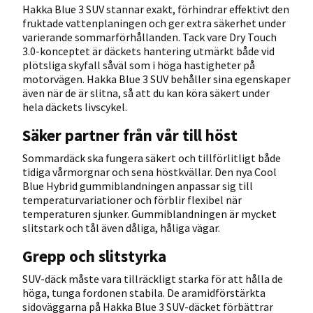
Hakka Blue 3 SUV stannar exakt, förhindrar effektivt den
fruktade vattenplaningen och ger extra säkerhet under
varierande sommarförhållanden. Tack vare Dry Touch
3.0-konceptet är däckets hantering utmärkt både vid
plötsliga skyfall såväl som i höga hastigheter på
motorvägen. Hakka Blue 3 SUV behåller sina egenskaper
även när de är slitna, så att du kan köra säkert under
hela däckets livscykel.
Säker partner från vår till höst
Sommardäck ska fungera säkert och tillförlitligt både
tidiga vårmorgnar och sena höstkvällar. Den nya Cool
Blue Hybrid gummiblandningen anpassar sig till
temperaturvariationer och förblir flexibel när
temperaturen sjunker. Gummiblandningen är mycket
slitstark och tål även dåliga, håliga vägar.
Grepp och slitstyrka
SUV-däck måste vara tillräckligt starka för att hålla de
höga, tunga fordonen stabila. De aramidförstärkta
sidoväggarna på Hakka Blue 3 SUV-däcket förbättrar