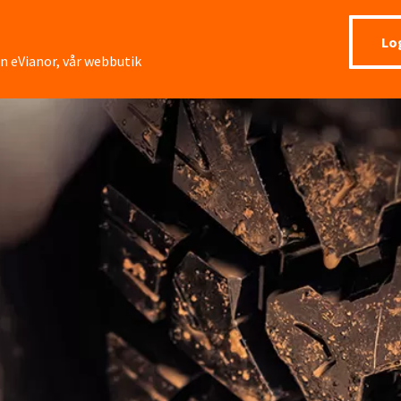
Lo
ån eVianor, vår webbutik