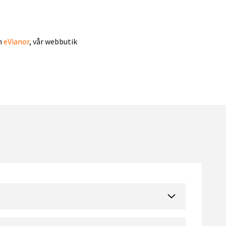
ån
eVianor
, vår webbutik