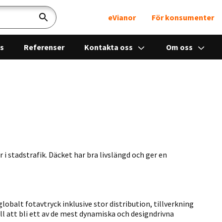
eVianor
För konsumenter
Sök
ps
Referenser
Kontakta oss
Om oss
 i stadstrafik. Däcket har bra livslängd och ger en
obalt fotavtryck inklusive stor distribution, tillverkning
l att bli ett av de mest dynamiska och designdrivna