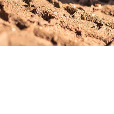
r
Företagstjänster
Aktuellt för företag
Refe
VianorCare
Däck-outlet
Däckunderhåll
Bilverkstad
VianorValue
VianorFlex