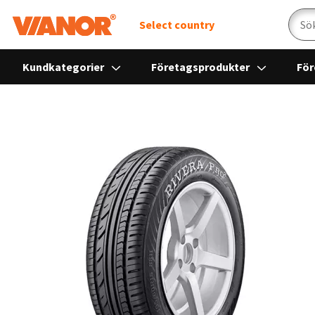
Sök
Select country
Kundkategorier
Företagsprodukter
För