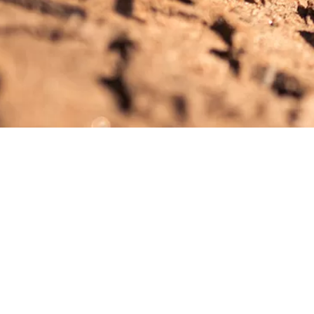
Kundkategorier
Företagsprodukte
Kommuner & offentlig sektor
Hakkaskydd
Fastighetsservice & underhåll
Transport & logistikföretag
Bilhandlare & maskinåterförsäljare
Leasing- & finansbolag
Bussföretag
Lantbruk & skogsbruk