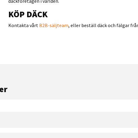
däckföretagen i världen.
KÖP DÄCK
Kontakta vårt
B2B-säljteam
, eller beställ däck och fälgar fr
er