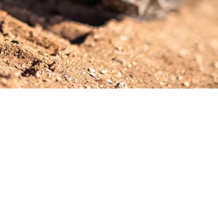
renser
Kontakta oss
Om oss
Offertförfrågan
Vianor Partner-program
Affärskontakter
Hållbarhet hos Vianor
Verkstadsnätverk
Supplier Code of Conduct
eVianor
EUDR
Nyhetsbrev
Ecovadis
För media