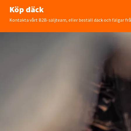
Köp däck
Kontakta vårt B2B-säljteam, eller beställ däck och fälgar fr