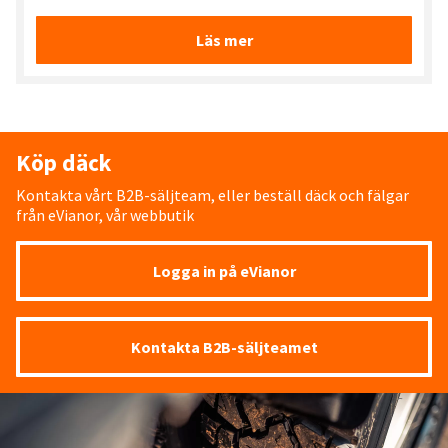
Läs mer
Köp däck
Kontakta vårt B2B-säljteam, eller beställ däck och fälgar
från eVianor, vår webbutik
Logga in på eVianor
Kontakta B2B-säljteamet