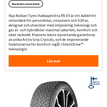
Nordiskt vinterdäck
Nya Nokian Tyres Hakkapeliitta R5 EV är ett dubbfritt
vinterdäck för personbilar, crossovers och SUV:ar,
designat och utvecklat med miljövänlig teknologi och
ger el- och hybridbilar maximal säkerhet, komfort och
ökat räckvidd. Klassens bästa isprestanda garanteras
av unika Arctiv Grip Crystals, och de imponerande
funktionerna för komfort ingår i SilentDrive™-
teknologin.
Läs mer