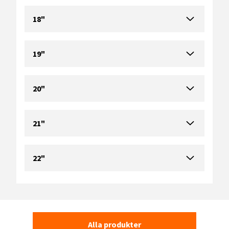
18"
19"
20"
21"
22"
Alla produkter