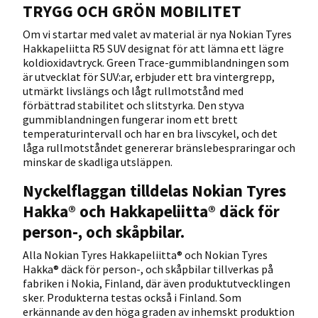
TRYGG OCH GRÖN MOBILITET
Om vi startar med valet av material är nya Nokian Tyres
Hakkapeliitta R5 SUV designat för att lämna ett lägre
koldioxidavtryck. Green Trace-gummiblandningen som
är utvecklat för SUV:ar, erbjuder ett bra vintergrepp,
utmärkt livslängs och lågt rullmotstånd med
förbättrad stabilitet och slitstyrka. Den styva
gummiblandningen fungerar inom ett brett
temperaturintervall och har en bra livscykel, och det
låga rullmotståndet genererar bränslebespraringar och
minskar de skadliga utsläppen.
Nyckelflaggan tilldelas Nokian Tyres
Hakka® och Hakkapeliitta® däck för
person-, och skåpbilar.
Alla Nokian Tyres Hakkapeliitta® och Nokian Tyres
Hakka® däck för person-, och skåpbilar tillverkas på
fabriken i Nokia, Finland, där även produktutvecklingen
sker. Produkterna testas också i Finland. Som
erkännande av den höga graden av inhemskt produktion