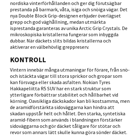
nordiska vinterförhållanden och ger dig förutsägbar
prestanda på barmark, våta, isiga och snöiga vägar. Det
nya Double Block Grip-designen erbjuder överlägset
grepp och god väghållning, medan utmärkta
isprestanda garanteras av unika Arctic Grip Crystals. De
mikroskopiska kristallerna fungerar som inbyggda
dubbar. När däckets slits bildas kristallerna och
aktiverar en välbehövlig greppreserv.
KONTROLL
Vintern innebär många utmaningar för förare, från snö-
och istäckta vägar till stora sprickor och gropar som
kan försvaga eller skada asfalten. Nokian Tyres
Hakkapeliitta R5 SUV har en stark struktur som
ytterligare förbättrar stabilitet och hållbarhet vid
körning. Oavsikliga däckskador kan bli kostsamma, men
de aramidförstärkta sidoväggarna kan hindra att
skadan uppstår helt och hållet. Den starka, syntetiska
aramid-fibern som används i blandningen förstärker
sidoväggarna och gör däcket tåligare för stötar och
revor som annars lätt skulle kunna göra sönder däcket.