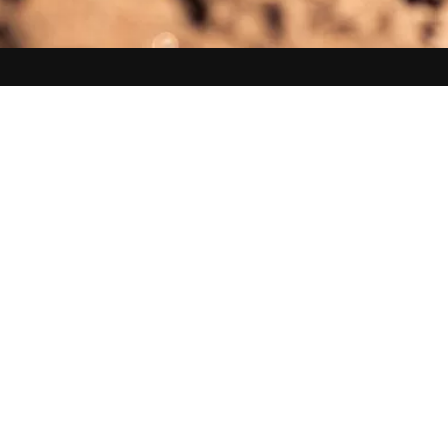
Kundkategorier
Företagsprodukte
Kommuner & offentlig sektor
Hakkaskydd
Fastighetsservice & underhåll
Transport & logistikföretag
Bilhandlare & maskinåterförsäljare
Leasing- & finansbolag
Bussföretag
Lantbruk & skogsbruk
Tung industri & gruvdrift
Däckåterförsäljare
Företag med person- & transportbilar
Företagskunder
Företagsprodukter
Entreprenaddäck