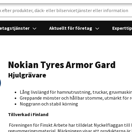
etagstjänster
Aktuellt för företag
Expertti
Nokian Tyres Armor Gard
Hjulgrävare
Lång livslängd för hamnutrustning, truckar, gruvmaski
Greppande mönster och hållbar stomme, utmärkt för
Noggrann och stabil körning
Tillverkad i Finland
Föreningen för Finskt Arbete har tilldelat Nyckelflaggan till
regummeringsmaterial. Märkningen visar att produkterna är bå