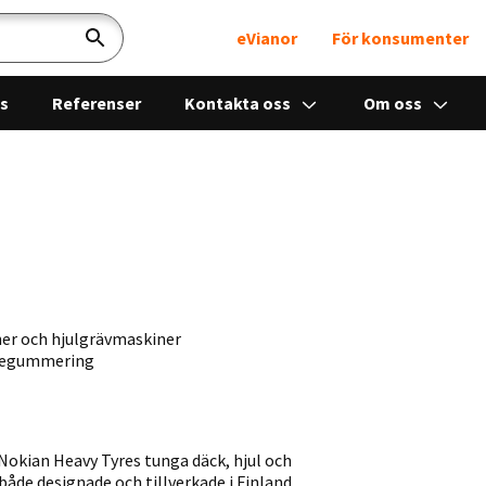
eVianor
För konsumenter
Sök
ps
Referenser
Kontakta oss
Om oss
ner och hjulgrävmaskiner
 regummering
 Nokian Heavy Tyres tunga däck, hjul och
de designade och tillverkade i Finland.