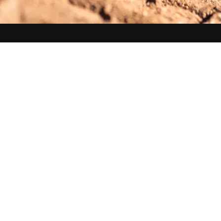
r
Företagstjänster
Aktuellt för företag
Refe
VianorCare
Däck-outlet
Däckunderhåll
Bilverkstad
VianorValue
VianorFlex
Hjulgrävare
Nokian Tyres Armor Gard