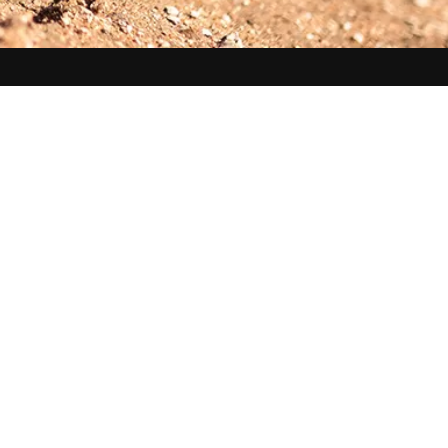
renser
Kontakta oss
Om oss
Offertförfrågan
Vianor Partner-program
Affärskontakter
Hållbarhet hos Vianor
Verkstadsnätverk
Supplier Code of Conduct
eVianor
EUDR
Nyhetsbrev
Ecovadis
För media