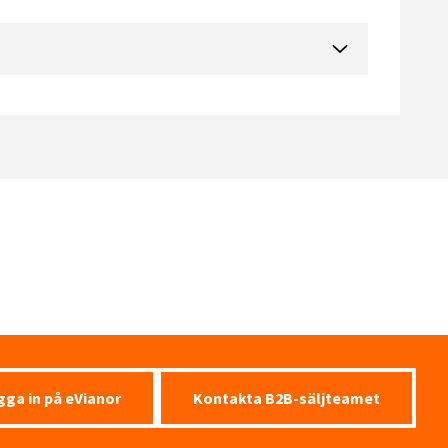
gga in på eVianor
Kontakta B2B-säljteamet