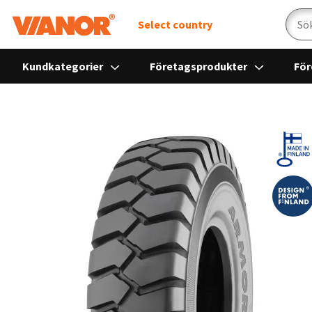
Sök
Select country
Kundkategorier
Företagsprodukter
För