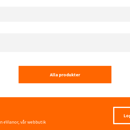
Alla produkter
Lo
ån eVianor, vår webbutik