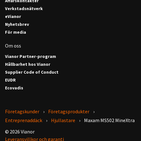
Affärskontakter
Verkstadsnätverk
eVianor
Nyhetsbrev
För media
Om oss
Vianor Partner-program
Hållbarhet hos Vianor
Supplier Code of Conduct
EUDR
Ecovadis
Företagskunder
Företagsprodukter
Entreprenaddäck
Hjullastare
Maxam MS502 MineXtra
© 2026 Vianor
Leveransvillkor och garanti