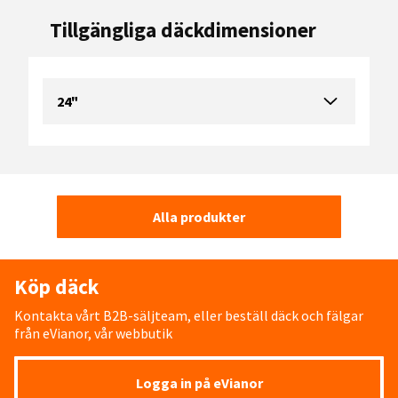
Tillgängliga däckdimensioner
24"
Alla produkter
Köp däck
Kontakta vårt B2B-säljteam, eller beställ däck och fälgar
från eVianor, vår webbutik
Logga in på eVianor