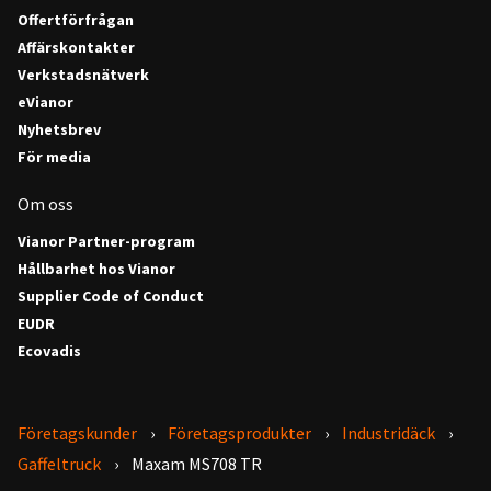
Offertförfrågan
Affärskontakter
Verkstadsnätverk
eVianor
Nyhetsbrev
För media
Om oss
Vianor Partner-program
Hållbarhet hos Vianor
Supplier Code of Conduct
EUDR
Ecovadis
Företagskunder
Företagsprodukter
Industridäck
Gaffeltruck
Maxam MS708 TR