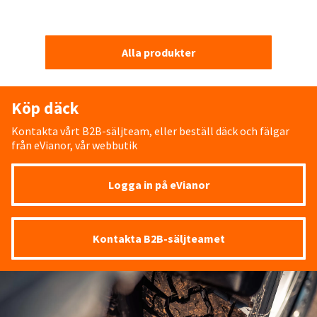
Alla produkter
Köp däck
Kontakta vårt B2B-säljteam, eller beställ däck och fälgar
från eVianor, vår webbutik
Logga in på eVianor
Kontakta B2B-säljteamet