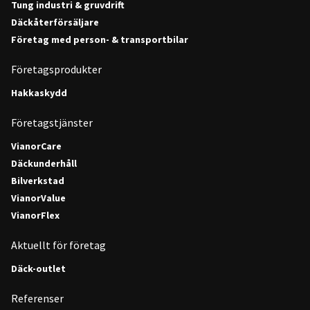
Tung industri & gruvdrift
Däckåterförsäljare
Företag med person- & transportbilar
Företagsprodukter
Hakkaskydd
Företagstjänster
VianorCare
Däckunderhåll
Bilverkstad
VianorValue
VianorFlex
Aktuellt för företag
Däck-outlet
Referenser