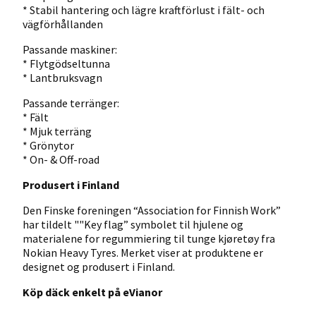
* Stabil hantering och lägre kraftförlust i fält- och
vägförhållanden
Passande maskiner:
* Flytgödseltunna
* Lantbruksvagn
Passande terränger:
* Fält
* Mjuk terräng
* Grönytor
* On- & Off-road
Produsert i Finland
Den Finske foreningen “Association for Finnish Work”
har tildelt ""Key flag” symbolet til hjulene og
materialene for regummiering til tunge kjøretøy fra
Nokian Heavy Tyres. Merket viser at produktene er
designet og produsert i Finland.
Köp däck enkelt på eVianor