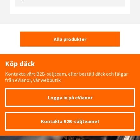
Alla produkter
Köp däck
Kontakta vårt B2B-säljteam, eller beställ däck och fälgar
från eVianor, vår webbutik
Logga in på eVianor
Kontakta B2B-säljteamet