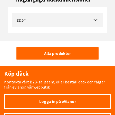
22.5"
Alla produkter
Köp däck
Kontakta vårt B2B-säljteam, eller beställ däck och fälgar
från eVianor, vår webbutik
Logga in på eVianor