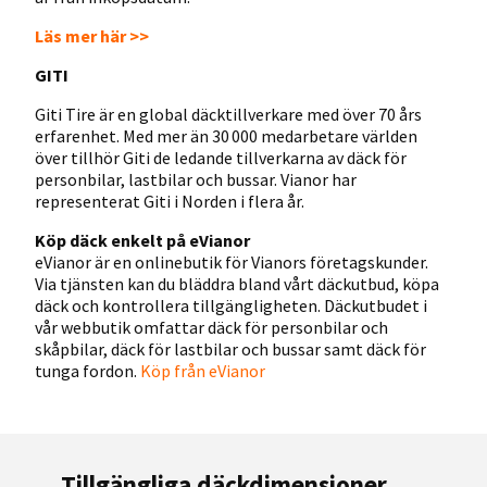
Läs mer här >>
GITI
Giti Tire är en global däcktillverkare med över 70 års
erfarenhet. Med mer än 30 000 medarbetare världen
över tillhör Giti de ledande tillverkarna av däck för
personbilar, lastbilar och bussar. Vianor har
representerat Giti i Norden i flera år.
Köp däck enkelt på eVianor
eVianor är en onlinebutik för Vianors företagskunder.
Via tjänsten kan du bläddra bland vårt däckutbud, köpa
däck och kontrollera tillgängligheten. Däckutbudet i
vår webbutik omfattar däck för personbilar och
skåpbilar, däck för lastbilar och bussar samt däck för
tunga fordon.
Köp från eVianor
Tillgängliga däckdimensioner