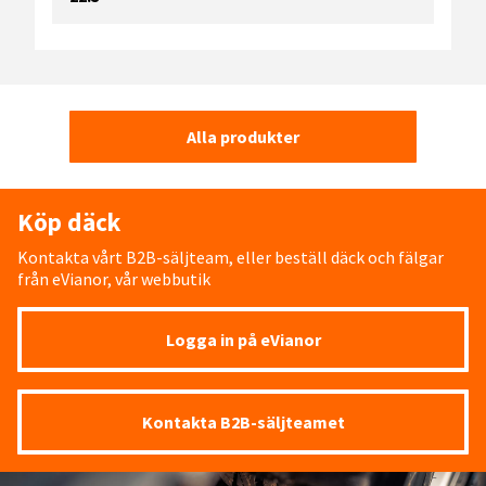
Alla produkter
Köp däck
Kontakta vårt B2B-säljteam, eller beställ däck och fälgar
från eVianor, vår webbutik
Logga in på eVianor
Kontakta B2B-säljteamet