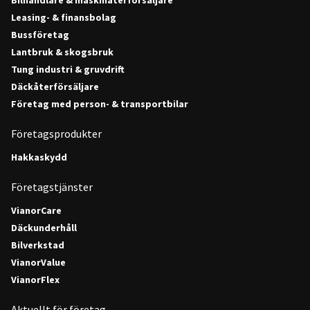
Leasing- & finansbolag
Bussföretag
Lantbruk & skogsbruk
Tung industri & gruvdrift
Däckåterförsäljare
Företag med person- & transportbilar
Företagsprodukter
Hakkaskydd
Företagstjänster
VianorCare
Däckunderhåll
Bilverkstad
VianorValue
VianorFlex
Aktuellt för företag