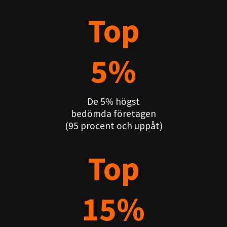
Top
5%
De 5% högst
bedömda företagen
(95 procent och uppåt)
Top
15%