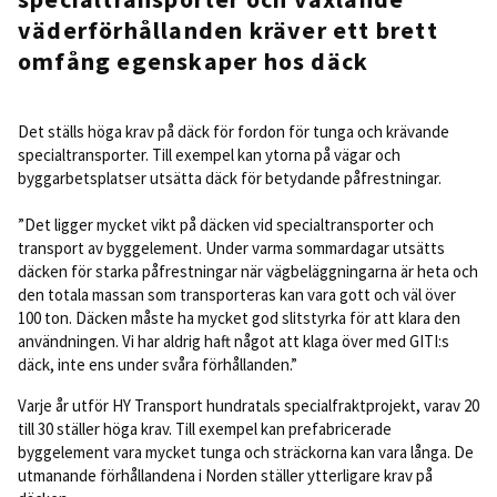
väderförhållanden kräver ett brett
omfång egenskaper
hos däck
Det ställs höga krav på däck för fordon för tunga och krävande
specialtransporter. Till exempel kan ytorna på vägar och
byggarbetsplatser utsätta däck för betydande påfrestningar.
”Det ligger mycket vikt på däcken vid specialtransporter och
transport av byggelement. Under varma sommardagar utsätts
däcken för starka påfrestningar när vägbeläggningarna är heta och
den totala massan som transporteras kan vara gott och väl över
100 ton. Däcken måste ha mycket god slitstyrka för att klara den
användningen. Vi har aldrig haft något att klaga över med GITI:s
däck, inte ens under svåra förhållanden.”
Varje år utför HY Transport hundratals specialfraktprojekt, varav 20
till 30 ställer höga krav. Till exempel kan prefabricerade
byggelement vara mycket tunga och sträckorna kan vara långa. De
utmanande förhållandena i Norden ställer ytterligare krav på