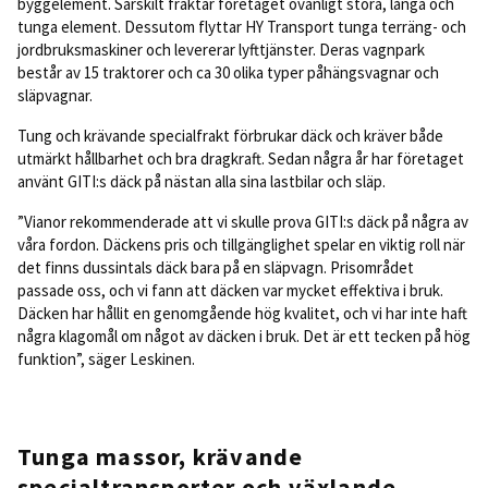
byggelement. Särskilt fraktar företaget ovanligt stora, långa och
tunga element. Dessutom flyttar HY Transport tunga terräng- och
jordbruksmaskiner och levererar lyfttjänster. Deras vagnpark
består av 15 traktorer och ca 30 olika typer påhängsvagnar och
släpvagnar.
Tung och krävande specialfrakt förbrukar däck och kräver både
utmärkt hållbarhet och bra dragkraft. Sedan några år har företaget
använt GITI:s däck på nästan alla sina lastbilar och släp.
”Vianor rekommenderade att vi skulle prova GITI:s däck på några av
våra fordon. Däckens pris och tillgänglighet spelar en viktig roll när
det finns dussintals däck bara på en släpvagn. Prisområdet
passade oss, och vi fann att däcken var mycket effektiva i bruk.
Däcken har hållit en genomgående hög kvalitet, och vi har inte haft
några klagomål om något av däcken i bruk. Det är ett tecken på hög
funktion”, säger Leskinen.
Tunga massor, krävande
specialtransporter och växlande