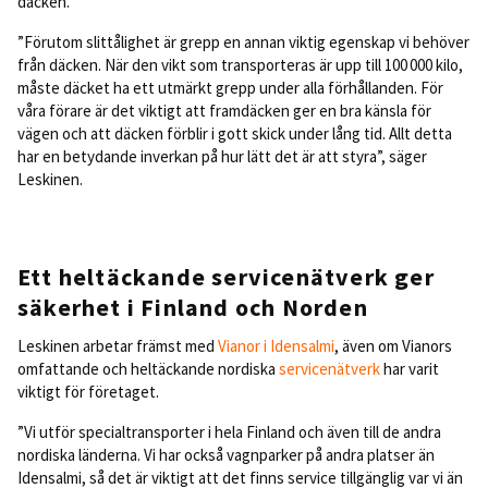
däcken.
”Förutom slittålighet är grepp en annan viktig egenskap vi behöver
från däcken. När den vikt som transporteras är upp till 100 000 kilo,
måste däcket ha ett utmärkt grepp under alla förhållanden. För
våra förare är det viktigt att framdäcken ger en bra känsla för
vägen och att däcken förblir i gott skick under lång tid. Allt detta
har en betydande inverkan på hur lätt det är att styra”, säger
Leskinen.
Ett heltäckande servicenätverk ger
säkerhet i Finland och Norden
Leskinen arbetar främst med
Vianor i Idensalmi
, även om Vianors
omfattande och heltäckande nordiska
servicenätverk
har varit
viktigt för företaget.
”Vi utför specialtransporter i hela Finland och även till de andra
nordiska länderna. Vi har också vagnparker på andra platser än
Idensalmi, så det är viktigt att det finns service tillgänglig var vi än