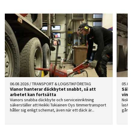
06.08.2026
/
TRANSPORT & LOGISTIKFÖRETAG
05.08.2
Vianor hanterar däckbytet snabbt, så att
Säker
arbetet kan fortsätta
vinter
Vianors snabba däckbyte och serviceinriktning
Nokian
säkerställer att Heikki Tukiainen Oys timmertransport
lastbil
håller sig enligt schemat, även när ett däck är...
gång – 