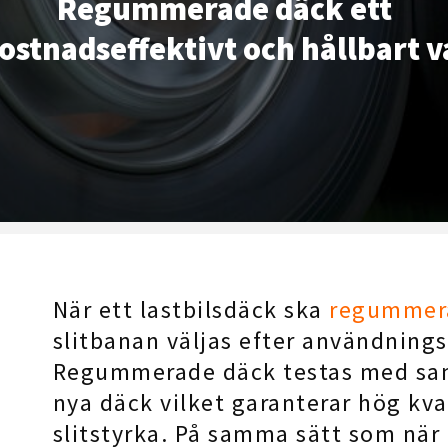
Regummerade däck ett
ostnadseffektivt och hållbart v
När ett lastbilsdäck ska
regummer
slitbanan väljas efter användning
Regummerade däck testas med s
nya däck vilket garanterar hög kva
slitstyrka. På samma sätt som när 