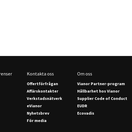
renser
Kontakta oss
Om oss
Offertförfrågan
Vianor Partner-program
Affärskontakter
Hållbarhet hos Vianor
Verkstadsnätverk
Supplier Code of Conduct
eVianor
EUDR
Nyhetsbrev
Ecovadis
För media