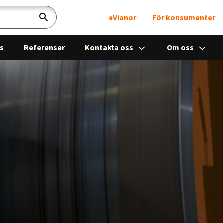
eVianor
För konsumenter
Sök
ps
Referenser
Kontakta oss
Om oss