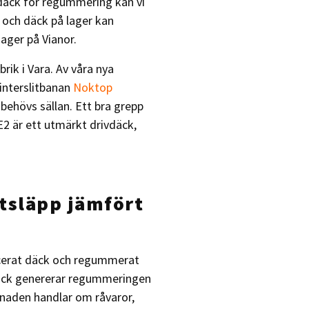
däck för regummering kan vi
och däck på lager kan
ager på Vianor.
rik i Vara. Av våra nya
interslitbanan
Noktop
behövs sällan. Ett bra grepp
2 är ett utmärkt drivdäck,
utsläpp jämfört
ucerat däck och regummerat
äck genererar regummeringen
lnaden handlar om råvaror,