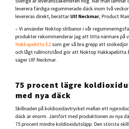
Sverige är leveranssäkerheten hög. När man lämnar 
leverera färdiga regummerade däck inom två veckor 
levereras direkt, berättar
Ulf Neckmar
, Product Man
– Vi använder Noktop slitbanor i vår regummeringsfab
produkter rekommenderar jag att titta närmare på v
Hakkapeliitta E2
som ger så bra grepp att snökedjor 
och lågt rullmotstånd gör att Noktop Hakkapeliitta E
säger Ulf Neckmar.
75 procent lägre koldioxid
med nya däck
Skillnaden på koldioxidavtrycket mellan ett nyprod
däck är enorm. Jämfört med produktionen av nya d
75 procent mindre koldioxidutsläpp. Den största skil