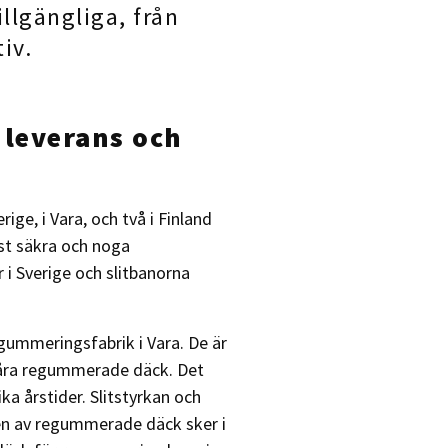
illgängliga, från
tiv.
 leverans och
ge, i Vara, och två i Finland
t säkra och noga
i Sverige och slitbanorna
gummeringsfabrik i Vara. De är
r våra regummerade däck. Det
ka årstider. Slitstyrkan och
en av regummerade däck sker i