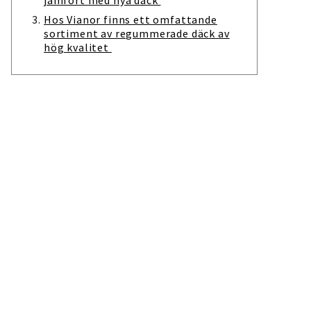
jämfört med nya däck
Hos Vianor finns ett omfattande
sortiment av regummerade däck av
hög kvalitet