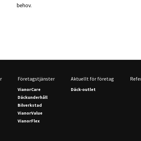
behov.
r
Företagstjänster
Aktuellt för företag
Refe
VianorCare
Däck-outlet
Däckunderhåll
Bilverkstad
VianorValue
VianorFlex