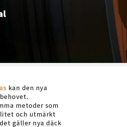
al
as
kan den nya
sbehovet.
amma metoder som
litet och utmärkt
det gäller nya däck