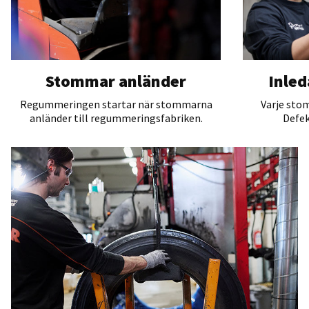
Stommar anländer
Inled
Regummeringen startar när stommarna
Varje sto
anländer till regummeringsfabriken.
Defek