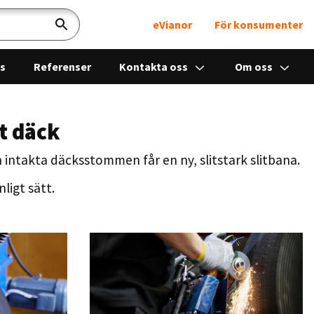
eVianor
För konsumenter
Sök
ps
Referenser
Kontakta oss
Om oss
t däck
n intakta däcksstommen får en ny, slitstark slitbana.
ligt sätt.