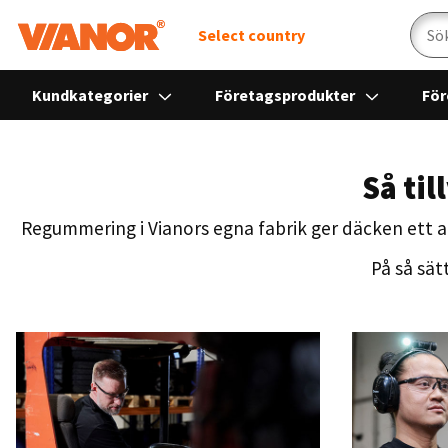
Sök
Select country
Kundkategorier
Företagsprodukter
För
Så ti
Regummering i Vianors egna fabrik ger däcken ett and
På så sät