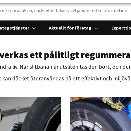
etagstjänster
Aktuellt för företag
Expertti
llverkas ett pålitligt regummera
ra liv. När slitbanan är utsliten tas den bort, och de
t kan däcket återanvändas på ett effektivt och miljövän