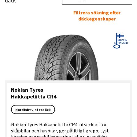
däck
Filtrera sökning efter
däckegenskaper
Nokian Tyres
Hakkapeliitta CR4
Nordiskt vinterdäck
Nokian Tyres Hakkapeliitta CR4, utvecklat för
skåpbilar och husbilar, ger pålitligt grepp, tyst
körning och stabil hantering i alla vinterväder.