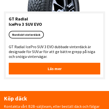
GT Radial
IcePro 3 SUV EVO
Nordiskt vinterdäck
GT Radial IcePro SUV 3 EVO dubbade vinterdäck är
designade för SUV:ar för att ge bättre grepp på isiga
och snöiga vintervägar.
Läs mer
Köp däck
Kontakta vårt B2B-säljteam, eller beställ däck och fälgar