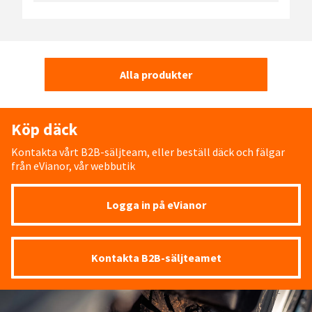
Alla produkter
Köp däck
Kontakta vårt B2B-säljteam, eller beställ däck och fälgar
från eVianor, vår webbutik
Logga in på eVianor
Kontakta B2B-säljteamet