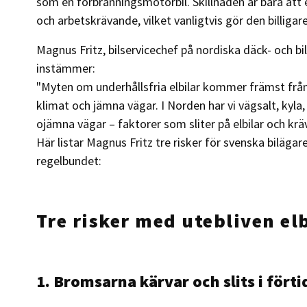
som en förbränningsmotorbil. Skillnaden är bara att e
och arbetskrävande, vilket vanligtvis gör den billigar
Magnus Fritz, bilservicechef på nordiska däck- och bi
instämmer:
"Myten om underhållsfria elbilar kommer främst fr
klimat och jämna vägar. I Norden har vi vägsalt, kyla
ojämna vägar – faktorer som sliter på elbilar och kr
Här listar Magnus Fritz tre risker för svenska bilägare
regelbundet:
Tre risker med utebliven elb
1. Bromsarna kärvar och slits i förti