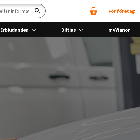
För företag
Sök
Erbjudanden
Biltips
myVianor