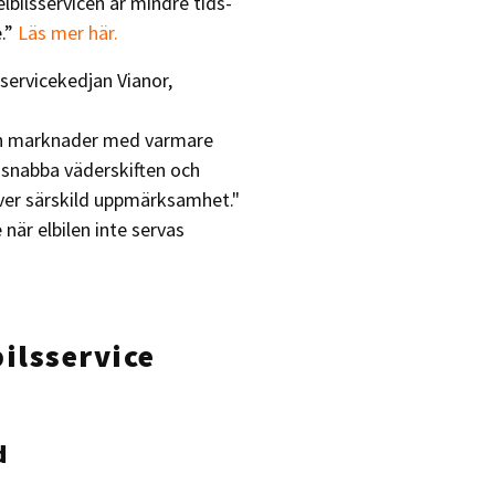
lbilsservicen är mindre tids-
e.”
Läs mer här.
lservicekedjan Vianor,
ån marknader med varmare
, snabba väderskiften och
äver särskild uppmärksamhet."
 när elbilen inte servas
ilsservice
d