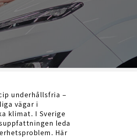
cip underhållsfria –
iga vägar i
ka klimat. I Sverige
ssuppfattningen leda
kerhetsproblem. Här