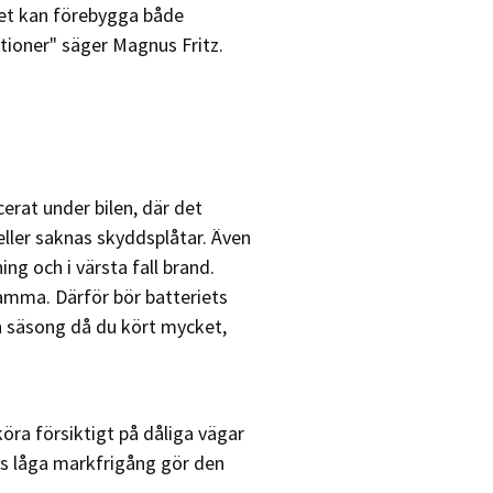
det kan förebygga både
ationer" säger Magnus Fritz.
erat under bilen, där det
deller saknas skyddsplåtar. Även
ing och i värsta fall brand.
samma. Därför bör batteriets
en säsong då du kört mycket,
öra försiktigt på dåliga vägar
ns låga markfrigång gör den