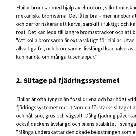
Elbilar bromsar med hjälp av elmotorn, vilket minsk
mekaniska bromsarna. Det låter bra – men innebär a
och därför riskerar att kärva, särskilt i fuktigt och k
rost. Det kan leda till längre bromssträckor och att 
"Att kolla bromsarna är extra viktigt för elbilar. Utan
allvarliga fel, och bromsarnas livslängd kan halveras.
kan handla om många tusenlappar."
2. Slitage på fjädringssystemet
Elbilar är ofta tyngre än fossildrivna och har högt vr
fjädringssystemet mer. I Norden förstärks slitaget 
och hål, snö, grus och vägsalt. Dålig fjädring påverk
också däckens livslängd och bilens stabilitet i sväng
"Många underskattar den ökade belastningen som elb