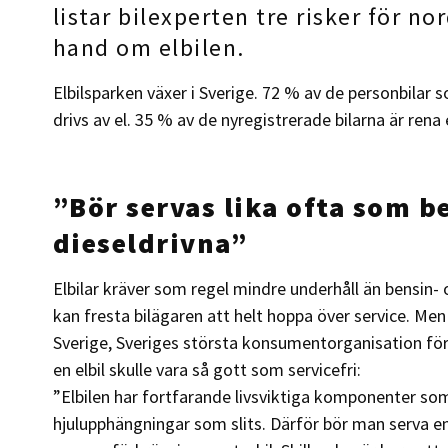
listar bilexperten tre risker för no
hand om elbilen.
Elbilsparken växer i Sverige. 72 % av de personbilar so
drivs av el. 35 % av de nyregistrerade bilarna är rena 
”Bör servas lika ofta som b
dieseldrivna”
Elbilar kräver som regel mindre underhåll än bensin-
kan fresta bilägaren att helt hoppa över service. Me
Sverige, Sveriges största konsumentorganisation för 
en elbil skulle vara så gott som servicefri:
”Elbilen har fortfarande livsviktiga komponenter so
hjulupphängningar som slits. Därför bör man serva en 