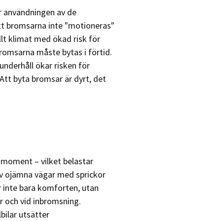
ar användningen av de
tt bromsarna inte "motioneras"
allt klimat med ökad risk för
bromsarna måste bytas i förtid.
 underhåll ökar risken för
 Att byta bromsar är dyrt, det
idmoment – vilket belastar
av ojämna vägar med sprickor
ar inte bara komforten, utan
ar och vid inbromsning.
ilar utsätter