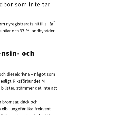
rdbor som inte tar
*
m nyregistrerats hittills i år
elbilar och 37 % laddhybrider.
ensin- och
 och dieseldrivna – något som
n enligt Riksförbundet M
bilister, stämmer det inte att
m bromsar, däck och
elbil ungefär lika frekvent