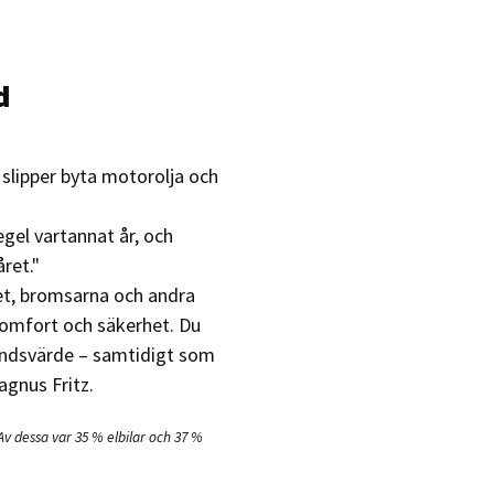
d
 slipper byta motorolja och
gel vartannat år, och
ret."
iet, bromsarna och andra
komfort och säkerhet. Du
ahandsvärde – samtidigt som
agnus Fritz.
. Av dessa var 35 % elbilar och 37 %