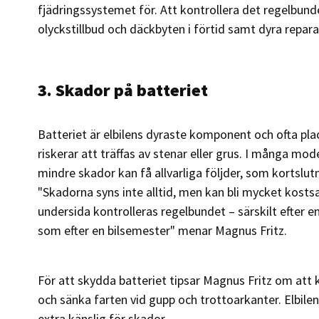
fjädringssystemet för. Att kontrollera det regelbun
olyckstillbud och däckbyten i förtid samt dyra repar
3. Skador på batteriet
Batteriet är elbilens dyraste komponent och ofta plac
riskerar att träffas av stenar eller grus. I många mo
mindre skador kan få allvarliga följder, som kortslutn
"Skadorna syns inte alltid, men kan bli mycket kost
undersida kontrolleras regelbundet – särskilt efter 
som efter en bilsemester" menar Magnus Fritz.
För att skydda batteriet tipsar Magnus Fritz om att k
och sänka farten vid gupp och trottoarkanter. Elbile
extra känslig för skador.