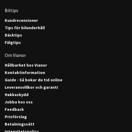
Biltips
Kundrecensioner
Tips för bilunderhåll
Däcktips
Fälgtips
Om Vianor
Hållbarhet hos Vianor
Kontaktinformation
Guide - Så bokar du tid online
Leveransvillkor och garanti
Hakkaskydd
Jobba hos oss
Feedback
Prisförslag
Betalningssätt
Integritetspolicy