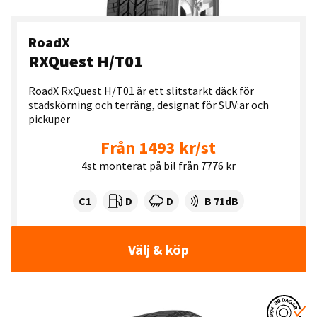
RoadX
RXQuest H/T01
RoadX RxQuest H/T01 är ett slitstarkt däck för
stadskörning och terräng, designat för SUV:ar och
pickuper
Från 1493 kr/st
4st monterat på bil från 7776 kr
Tyre class:
Rullmotstånd:
Våtgrepp:
Ljudnivå dB:
C1
D
D
B 71dB
Välj & köp