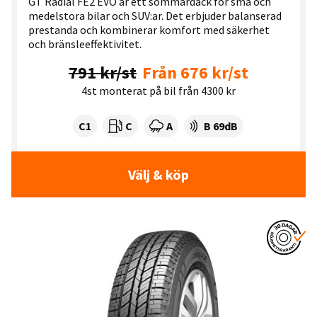
GT Radial FE2 EVO är ett sommardäck för små och
medelstora bilar och SUV:ar. Det erbjuder balanserad
prestanda och kombinerar komfort med säkerhet
och bränsleeffektivitet.
791 kr/st
Från 676 kr/st
4st monterat på bil från 4300 kr
Tyre class:
Rullmotstånd:
Våtgrepp:
Ljudnivå dB:
C1
C
A
B 69dB
Välj & köp