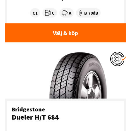
Tyre class:
Rullmotstånd:
Våtgrepp:
Ljudnivå dB:
C1
C
A
B 70dB
Välj & köp
Bridgestone
Dueler H/T 684