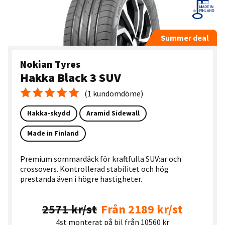
Summer deal
Nokian Tyres
Hakka Black 3 SUV
(1 kundomdöme)
Medelbetyg 5.0
Hakka-skydd
Aramid Sidewall
Made in Finland
Premium sommardäck för kraftfulla SUV:ar och
crossovers. Kontrollerad stabilitet och hög
prestanda även i högre hastigheter.
2571 kr/st
Från 2189 kr/st
4st monterat på bil från 10560 kr