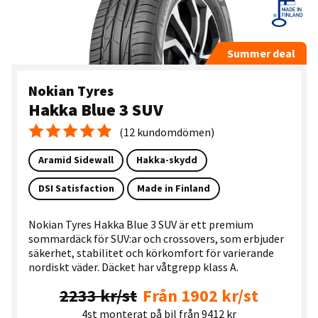
Summer deal
Nokian Tyres
Hakka Blue 3 SUV
(12 kundomdömen)
Medelbetyg 4.9
Aramid Sidewall
Hakka-skydd
DSI Satisfaction
Made in Finland
Nokian Tyres Hakka Blue 3 SUV är ett premium
sommardäck för SUV:ar och crossovers, som erbjuder
säkerhet, stabilitet och körkomfort för varierande
nordiskt väder. Däcket har våtgrepp klass A.
2233 kr/st
Från 1902 kr/st
4st monterat på bil från 9412 kr