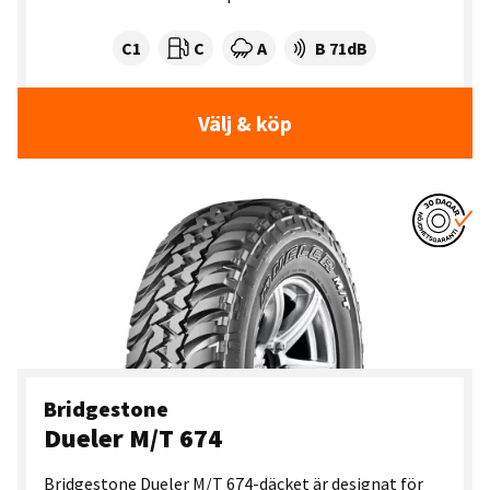
Tyre class:
Rullmotstånd:
Våtgrepp:
Ljudnivå dB:
C1
C
A
B 71dB
Välj & köp
Bridgestone
Dueler M/T 674
Bridgestone Dueler M/T 674-däcket är designat för