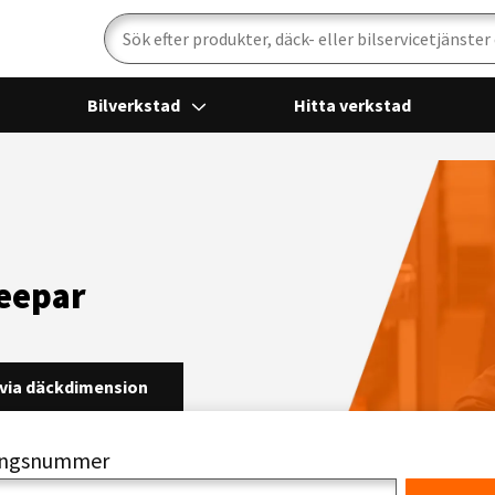
Sök
Bilverkstad
Hitta verkstad
jeepar
via däckdimension
ringsnummer