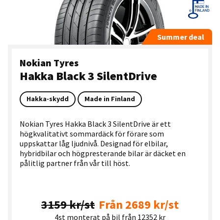
Summer deal
Nokian Tyres
Hakka Black 3 SilentDrive
Hakka-skydd
Made in Finland
Nokian Tyres Hakka Black 3 SilentDrive är ett
högkvalitativt sommardäck för förare som
uppskattar låg ljudnivå. Designad för elbilar,
hybridbilar och högpresterande bilar är däcket en
pålitlig partner från vår till höst.
3159 kr/st
Från 2689 kr/st
4st monterat på bil från 12352 kr