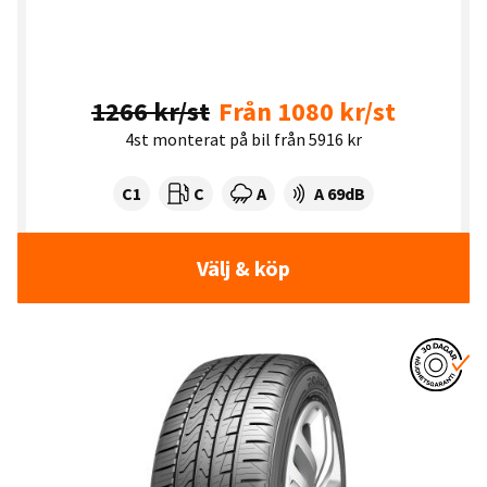
1266 kr/st
Från 1080 kr/st
4st monterat på bil från 5916 kr
Tyre class:
Rullmotstånd:
Våtgrepp:
Ljudnivå dB:
C1
C
A
A 69dB
Välj & köp