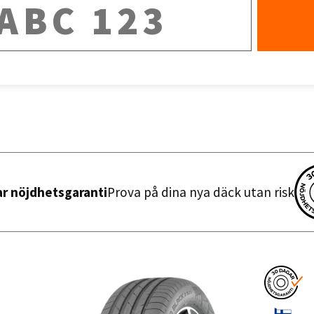
Sortera efter
ar nöjdhetsgaranti
Prova på dina nya däck utan risk