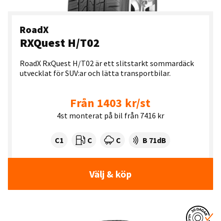
RoadX
RXQuest H/T02
RoadX RxQuest H/T02 är ett slitstarkt sommardäck
utvecklat för SUV:ar och lätta transportbilar.
Från 1403 kr/st
4st monterat på bil från 7416 kr
Tyre class:
Rullmotstånd:
Våtgrepp:
Ljudnivå dB:
C1
C
C
B 71dB
Välj & köp