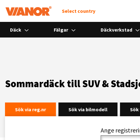
Select country
Däck
Fälgar
Däckverkstad
Sommardäck till SUV & Stads
Sök via reg.nr
Sök via bilmodell
Sök 
Ange registre