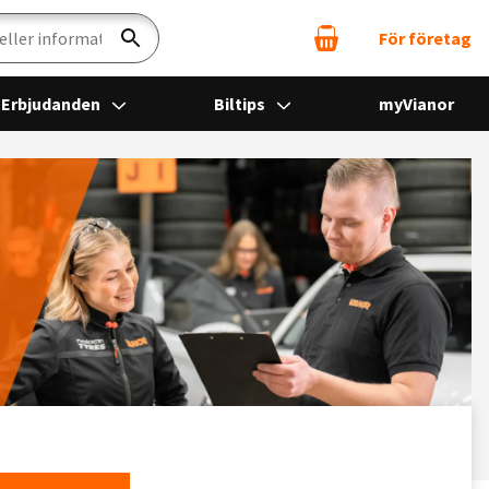
För företag
Sök
Erbjudanden
Biltips
myVianor