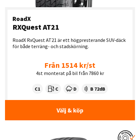
RoadX
RXQuest AT21
RoadX RxQuest AT21 är ett högpresterande SUV‑däck
för både terräng- och stadskörning.
Från 1514 kr/st
4st monterat på bil från 7860 kr
Tyre class:
Rullmotstånd:
Våtgrepp:
Ljudnivå dB:
C1
C
D
B 72dB
Välj & köp