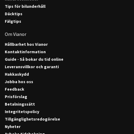
Tips för bilunderhåll
Däcktips
Fälgtips
Om Vianor
Hållbarhet hos Vianor
Kontaktinformation
Guide - Så bokar du tid online
Leveransvillkor och garanti
Hakkaskydd
Jobba hos oss
Feedback
Prisförslag
Betalningssätt
Integritetspolicy
Tillgänglighetsredogörelse
Nyheter
Avboka tidsbokning