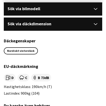
Sök via bilmodell
Sök via däckdimension
Däckegenskaper
Nordiskt vinterdäck
EU-däckmärkning
Rullmotstånd:
Våtgrepp:
Ljudnivå dB:
D
C
B 73dB
Hastighetsklass: 190km/h (T)
Lastindex: 900kg (104)
Du kanske även behöver