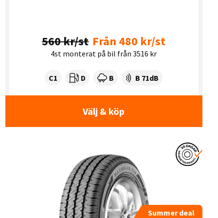
560 kr/st
Från 480 kr/st
4st monterat på bil från 3516 kr
Tyre class:
Rullmotstånd:
Våtgrepp:
Ljudnivå dB:
C1
D
B
B 71dB
Välj & köp
Summer deal