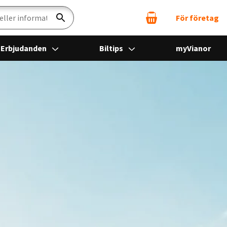
För företag
Sök
Erbjudanden
Biltips
myVianor