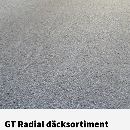
GT Radial däcksortiment