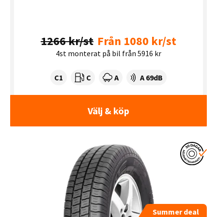
1266 kr/st
Från 1080 kr/st
4st monterat på bil från 5916 kr
Tyre class:
Rullmotstånd:
Våtgrepp:
Ljudnivå dB:
C1
C
A
A 69dB
Välj & köp
Summer deal