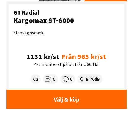
GT Radial
Kargomax ST-6000
Släpvagnsdäck
1131 kr/st
Från 965 kr/st
4st monterat på bil från 5664 kr
Tyre class:
Rullmotstånd:
Våtgrepp:
Ljudnivå dB:
C2
C
C
B 70dB
Välj & köp