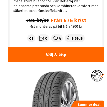
medelstora bilar och SUV:ar. Det erbjuder
balanserad prestanda och kombinerar komfort med
säkerhet och bränsleeffektivitet.
791 kr/st
Från 676 kr/st
4st monterat på bil från 4300 kr
Tyre class:
Rullmotstånd:
Våtgrepp:
Ljudnivå dB:
C1
C
A
B 69dB
Välj & köp
Summer deal