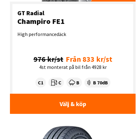
GT Radial
Champiro FE1
High performancedäck
976 kr/st
Från 833 kr/st
4st monterat på bil från 4928 kr
Tyre class:
Rullmotstånd:
Våtgrepp:
Ljudnivå dB:
C1
C
B
B 70dB
Välj & köp