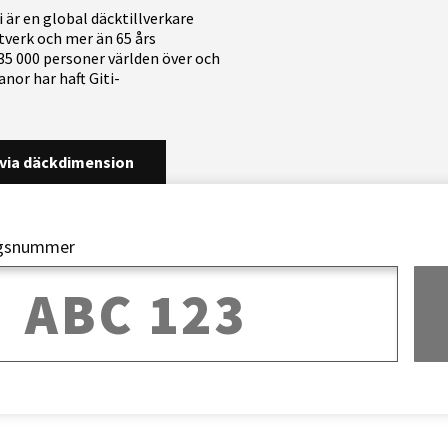
i är en global däcktillverkare
tverk och mer än 65 års
35 000 personer världen över och
anor har haft Giti-
via däckdimension
ngsnummer