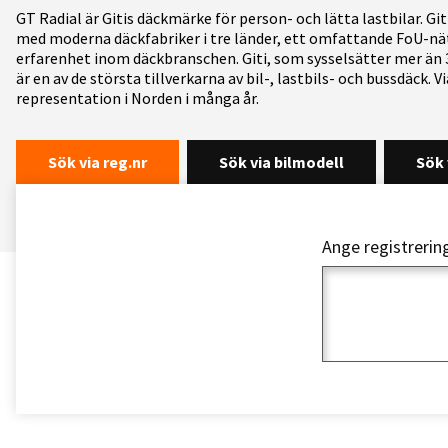
GT Radial är Gitis däckmärke för person- och lätta lastbilar. Git
med moderna däckfabriker i tre länder, ett omfattande FoU-nä
erfarenhet inom däckbranschen. Giti, som sysselsätter mer än 
är en av de största tillverkarna av bil-, lastbils- och bussdäck. Vi
representation i Norden i många år.
Sök via reg.nr
Sök via bilmodell
Sök 
Ange registreri