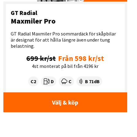
GT Radial
Maxmiler Pro
GT Radial Maxmiler Pro sommardäck för skåpbilar
är designat för att hålla längre även under tung
belastning.
699 kr/st
Från 598 kr/st
4st monterat på bil från 4196 kr
Tyre class:
Rullmotstånd:
Våtgrepp:
Ljudnivå dB:
C2
D
C
B 71dB
Välj & köp