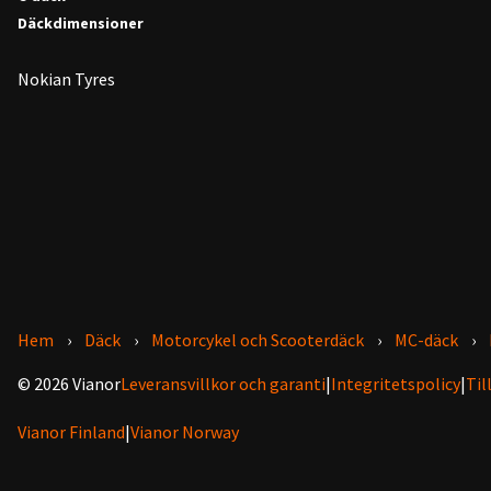
Däckdimensioner
Nokian Tyres
Hem
Däck
Motorcykel och Scooterdäck
MC-däck
© 2026 Vianor
Leveransvillkor och garanti
|
Integritetspolicy
|
Til
Vianor Finland
|
Vianor Norway