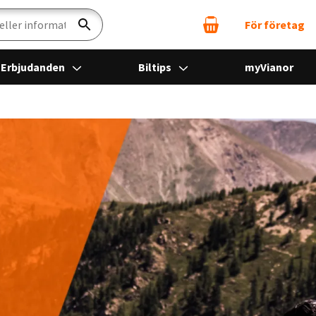
För företag
Sök
Erbjudanden
Biltips
myVianor