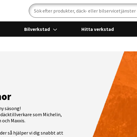
Sök
Bilverkstad
Hitta verkstad
nor
ny säsong!
däcktillverkare som Michelin,
n och Maxxis.
der så hjälper vi dig snabbt att