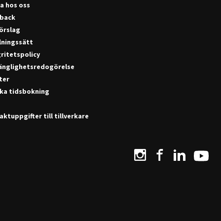
a hos oss
back
förslag
lningssätt
ritetspolicy
gänglighetsredogörelse
ter
ka tidsbokning
ktuppgifter till tillverkare