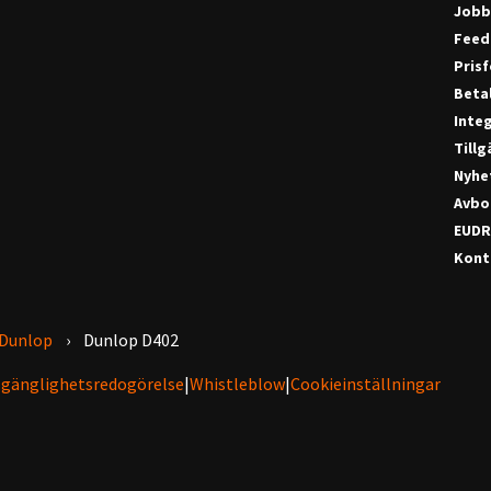
Jobb
Feed
Pris
Beta
Integ
Till
Nyhe
Avbo
EUDR
Konta
Dunlop
Dunlop D402
lgänglighetsredogörelse
|
Whistleblow
|
Cookieinställningar