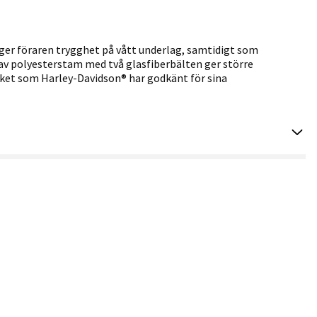
ger föraren trygghet på vått underlag, samtidigt som
 av polyesterstam med två glasfiberbälten ger större
äcket som Harley-Davidson® har godkänt för sina