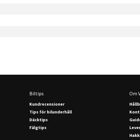
Biltips
Om V
Kundrecensioner
Håll
Tips för bilunderhåll
Kont
Däcktips
Guide
Fälgtips
Lever
Hakk