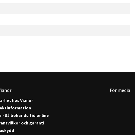
ianor
För media
barhet hos Vianor
aktinformation
 - Så bokar du tid online
ansvillkor och garanti
askydd