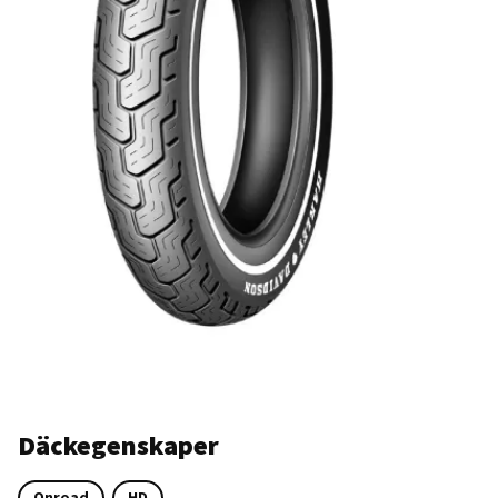
Däckegenskaper
Onroad
HD