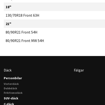
18"
130/70R18 Front 63H
21"
80/90R21 Front 54H
80/90R21 Front MW 54H
Däck
Fälgar
Personbilar
Vinterdäck
Dubbdäck
Friktionsdäck
SUV-däck
C-däck