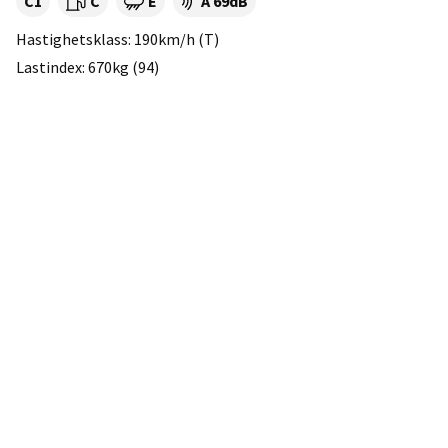
Tyre class:
Rullmotstånd:
Våtgrepp:
Ljudnivå dB:
C1
C
E
A 69dB
Hastighetsklass: 190km/h (T)
Lastindex: 670kg (94)