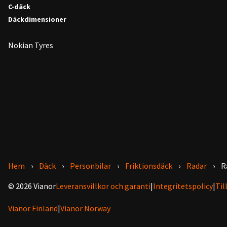
C-däck
Däckdimensioner
Nokian Tyres
Hem
Däck
Personbilar
Friktionsdäck
Radar
R
© 2026 Vianor
Leveransvillkor och garanti
|
Integritetspolicy
|
Til
Vianor Finland
|
Vianor Norway