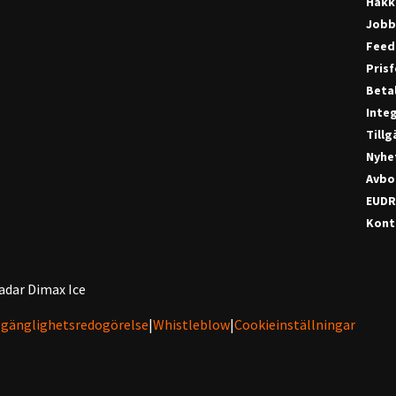
Hakk
Jobb
Feed
Pris
Beta
Integ
Till
Nyhe
Avbo
EUDR
Konta
adar Dimax Ice
lgänglighetsredogörelse
|
Whistleblow
|
Cookieinställningar