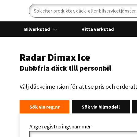
Sök
Bilverkstad
Hitta verkstad
Radar Dimax Ice
Dubbfria däck till personbil
Välj däckdimension för att se pris och orderal
Sök via reg.nr
Sök via bilmodell
Ange registreringsnummer