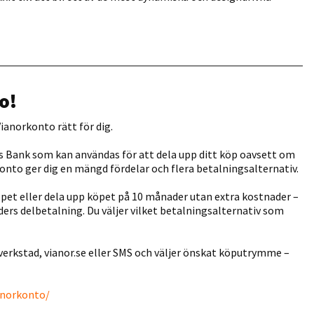
o!
ianorkonto rätt för dig.
s Bank som kan användas för att dela upp ditt köp oavsett om
orkonto ger dig en mängd fördelar och flera betalningsalternativ.
öpet eller dela upp köpet på 10 månader utan extra kostnader –
aders delbetalning. Du väljer vilket betalningsalternativ som
verkstad, vianor.se eller SMS och väljer önskat köputrymme –
ianorkonto/