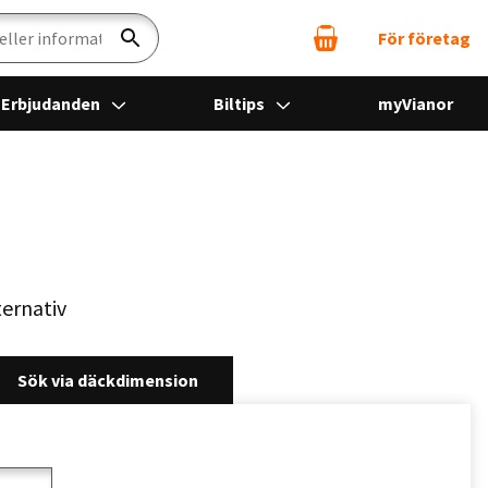
För företag
Sök
Erbjudanden
Biltips
myVianor
ternativ
Sök via däckdimension