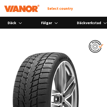
Select country
Däck
Fälgar
Däckverkstad