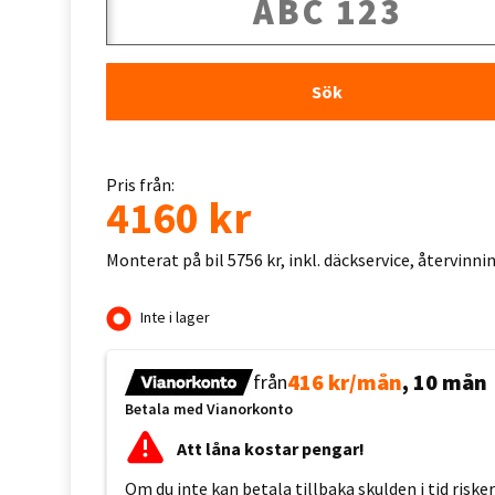
Sök
Pris från:
4160 kr
Monterat på bil 5756 kr, inkl. däckservice, återvinn
Inte i lager
416 kr/mån
, 10 mån
från
Betala med Vianorkonto
Att låna kostar pengar!
Om du inte kan betala tillbaka skulden i tid risk