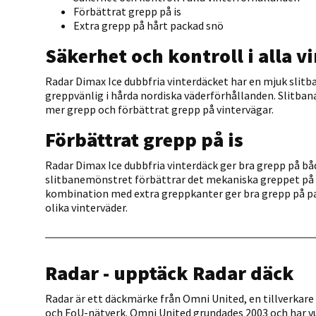
Förbättrat grepp på is
Extra grepp på hårt packad snö
Säkerhet och kontroll i alla 
Radar Dimax Ice dubbfria vinterdäcket har en mjuk slit
greppvänlig i hårda nordiska väderförhållanden. Slitb
mer grepp och förbättrat grepp på vintervägar.
Förbättrat grepp på is
Radar Dimax Ice dubbfria vinterdäck ger bra grepp på båd
slitbanemönstret förbättrar det mekaniska greppet på i
kombination med extra greppkanter ger bra grepp på pa
olika vinterväder.
Radar - upptäck Radar däck
Radar är ett däckmärke från Omni United, en tillverkare 
och FoU-nätverk. Omni United grundades 2003 och har vux