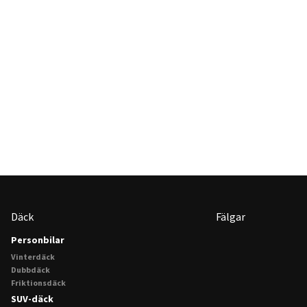
Däck
Fälgar
Personbilar
Vinterdäck
Dubbdäck
Friktionsdäck
SUV-däck