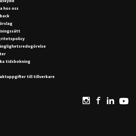
askydd
a hos oss
back
förslag
lningssätt
ritetspolicy
gänglighetsredogörelse
ter
ka tidsbokning
ktuppgifter till tillverkare