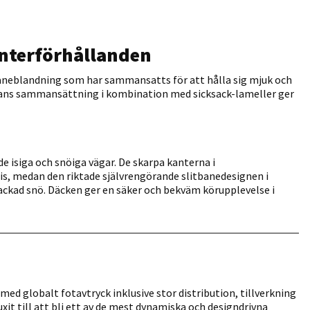
vinterförhållanden
baneblandning som har sammansatts för att hålla sig mjuk och
anans sammansättning i kombination med sicksack-lameller ger
e isiga och snöiga vägar. De skarpa kanterna i
s, medan den riktade självrengörande slitbanedesignen i
ckad snö. Däcken ger en säker och bekväm körupplevelse i
med globalt fotavtryck inklusive stor distribution, tillverkning
it till att bli ett av de mest dynamiska och designdrivna