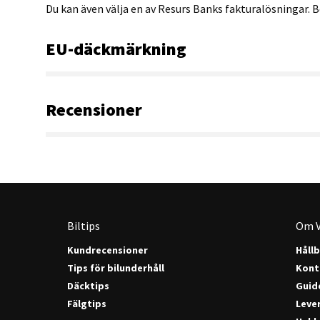
Du kan även välja en av Resurs Banks fakturalösningar. B
EU-däckmärkning
Recensioner
Biltips
Om V
Kundrecensioner
Håll
Tips för bilunderhåll
Kont
Däcktips
Guide
Fälgtips
Lever