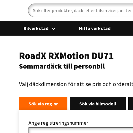
Sök
Bilverkstad
Hitta verkstad
RoadX RXMotion DU71
Sommardäck till personbil
Välj däckdimension för att se pris och orderal
Sök via reg.nr
Sök via bilmodell
Ange registreringsnummer