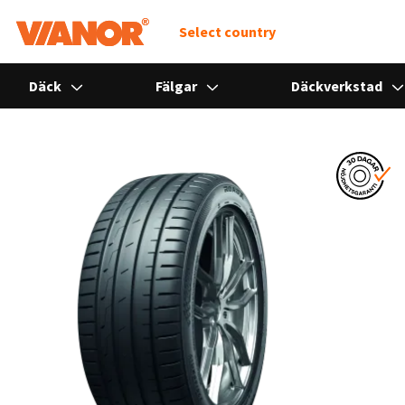
Select country
Däck
Fälgar
Däckverkstad