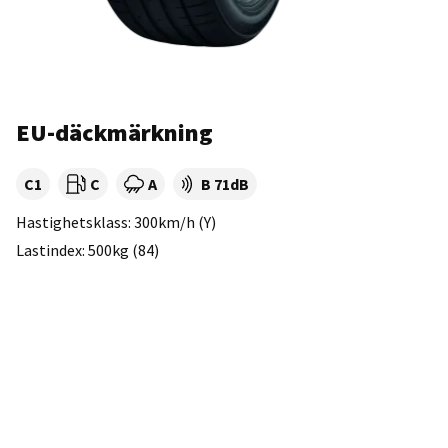
EU-däckmärkning
Tyre class:
Rullmotstånd:
Våtgrepp:
Ljudnivå dB:
C1
C
A
B 71dB
Hastighetsklass: 300km/h (Y)
Lastindex: 500kg (84)