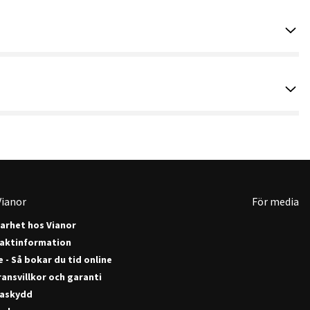
ianor
För media
barhet hos Vianor
aktinformation
 - Så bokar du tid online
ansvillkor och garanti
askydd