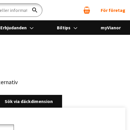
För företag
Sök
Erbjudanden
Biltips
myVianor
ternativ
Sök via däckdimension