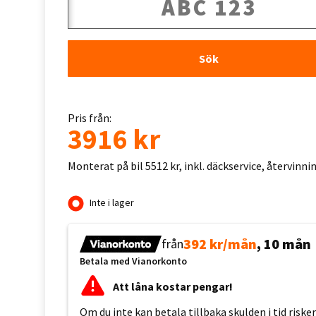
Sök
Pris från:
3916 kr
Monterat på bil 5512 kr, inkl. däckservice, återvinn
Inte i lager
392 kr/mån
, 10 mån
från
Betala med Vianorkonto
Att låna kostar pengar!
Om du inte kan betala tillbaka skulden i tid risk