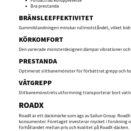
Förbättrad körupplevelse
Bra prestanda
BRÄNSLEEFFEKTIVITET
Gummiblandningen minskar rullmotståndet, vilket bidrar
KÖRKOMFORT
Den varierade mönsterdesignen dämpar vibrationer och 
PRESTANDA
Optimerat slitbanemönster för förbättrat grepp och ha
VÅTGREPP
Slitbanemönstrets utformning transporterar bort vatten 
ROADX
RoadX är ett däckmärke som ägs av Sailun Group. RoadX
konsumenter. Företaget investerar mycket i forskning oc
förhållandet mellan pris och kvalitet på RoadX-däcken.