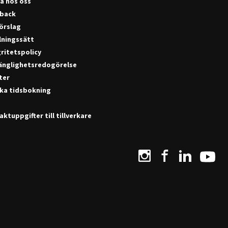
a hos oss
back
förslag
lningssätt
ritetspolicy
gänglighetsredogörelse
ter
ka tidsbokning
ktuppgifter till tillverkare