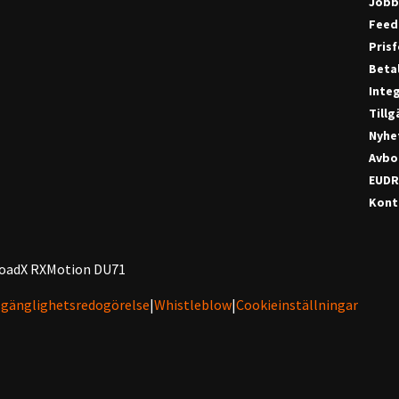
Jobb
Feed
Pris
Beta
Integ
Till
Nyhe
Avbo
EUDR
Konta
oadX RXMotion DU71
lgänglighetsredogörelse
|
Whistleblow
|
Cookieinställningar