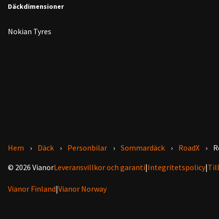
Däckdimensioner
Nokian Tyres
Hem
Däck
Personbilar
Sommardäck
RoadX
R
© 2026 Vianor
Leveransvillkor och garanti
|
Integritetspolicy
|
Til
Vianor Finland
|
Vianor Norway