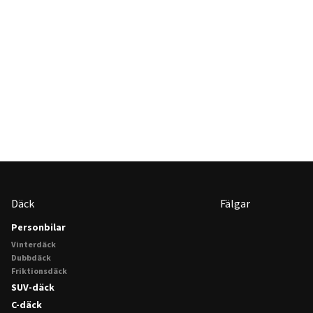
Däck
Fälgar
Personbilar
Vinterdäck
Dubbdäck
Friktionsdäck
SUV-däck
C-däck