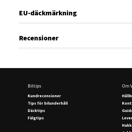
EU-däckmärkning
Recensioner
Biltips
Om V
Kundrecensioner
Håll
Tips för bilunderhåll
Kont
Däcktips
Guide
Fälgtips
Lever
Hakk