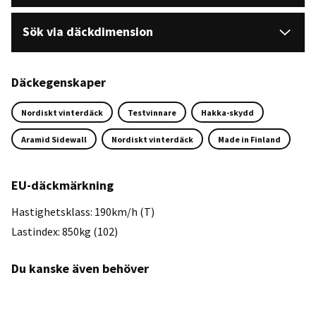
Sök via däckdimension
Däckegenskaper
Nordiskt vinterdäck
Testvinnare
Hakka-skydd
Aramid Sidewall
Nordiskt vinterdäck
Made in Finland
EU-däckmärkning
Hastighetsklass: 190km/h (T)
Lastindex: 850kg (102)
Du kanske även behöver