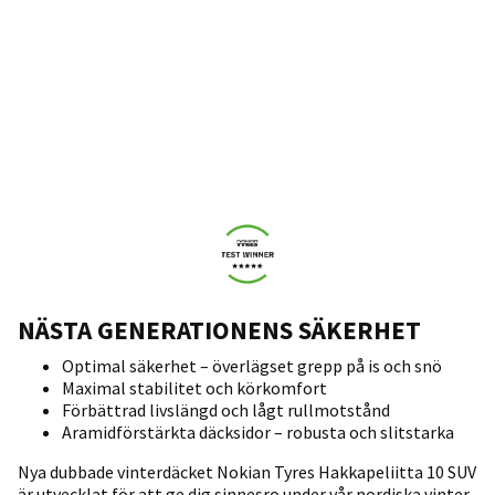
NÄSTA GENERATIONENS SÄKERHET
Optimal säkerhet – överlägset grepp på is och snö
Maximal stabilitet och körkomfort
Förbättrad livslängd och lågt rullmotstånd
Aramidförstärkta däcksidor – robusta och slitstarka
Nya dubbade vinterdäcket Nokian Tyres Hakkapeliitta 10 SUV
är utvecklat för att ge dig sinnesro under vår nordiska vinter.