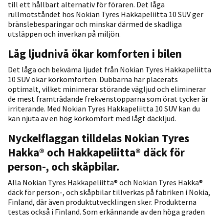
till ett hållbart alternativ för föraren. Det låga
rullmotståndet hos Nokian Tyres Hakkapeliitta 10 SUV ger
bränslebesparingar och minskar därmed de skadliga
utsläppen och inverkan på miljön.
Låg ljudnivå ökar komforten i bilen
Det låga och bekväma ljudet från Nokian Tyres Hakkapeliitta
10 SUV ökar körkomforten. Dubbarna har placerats
optimalt, vilket minimerar störande vägljud och eliminerar
de mest framträdande frekvenstopparna som örat tycker är
irriterande. Med Nokian Tyres Hakkapeliitta 10 SUV kan du
kan njuta av en hög körkomfort med lågt däckljud.
Nyckelflaggan tilldelas Nokian Tyres
Hakka® och Hakkapeliitta® däck för
person-, och skåpbilar.
Alla Nokian Tyres Hakkapeliitta® och Nokian Tyres Hakka®
däck för person-, och skåpbilar tillverkas på fabriken i Nokia,
Finland, där även produktutvecklingen sker. Produkterna
testas också i Finland. Som erkännande av den höga graden