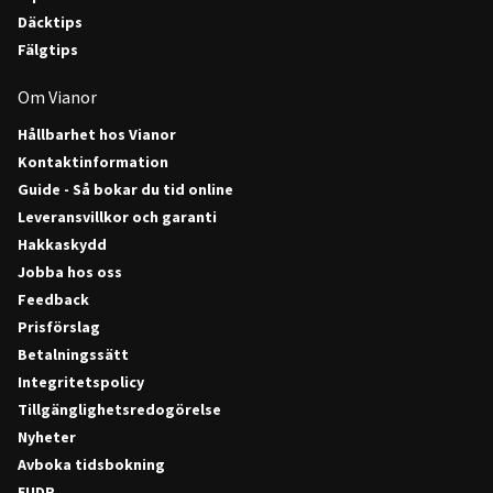
Däcktips
Fälgtips
Om Vianor
Hållbarhet hos Vianor
Kontaktinformation
Guide - Så bokar du tid online
Leveransvillkor och garanti
Hakkaskydd
Jobba hos oss
Feedback
Prisförslag
Betalningssätt
Integritetspolicy
Tillgänglighetsredogörelse
Nyheter
Avboka tidsbokning
EUDR