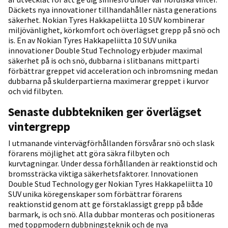
Däckets nya innovationer tillhandahåller nästa generations
säkerhet. Nokian Tyres Hakkapeliitta 10 SUV kombinerar
miljövänlighet, körkomfort och överlägset grepp på snö och
is. En av Nokian Tyres Hakkapeliitta 10 SUV unika
innovationer Double Stud Technology erbjuder maximal
säkerhet på is och snö, dubbarna i slitbanans mittparti
förbättrar greppet vid acceleration och inbromsning medan
dubbarna på skulderpartierna maximerar greppet i kurvor
och vid filbyten.
Senaste dubbtekniken ger överlägset
vintergrepp
I utmanande vintervägförhållanden försvårar snö och slask
förarens möjlighet att göra säkra filbyten och
kurvtagningar. Under dessa förhållanden är reaktionstid och
bromssträcka viktiga säkerhetsfaktorer. Innovationen
Double Stud Technology ger Nokian Tyres Hakkapeliitta 10
SUV unika köregenskaper som förbättrar förarens
reaktionstid genom att ge förstaklassigt grepp på både
barmark, is och snö. Alla dubbar monteras och positioneras
med toppmodern dubbningsteknik och de nya