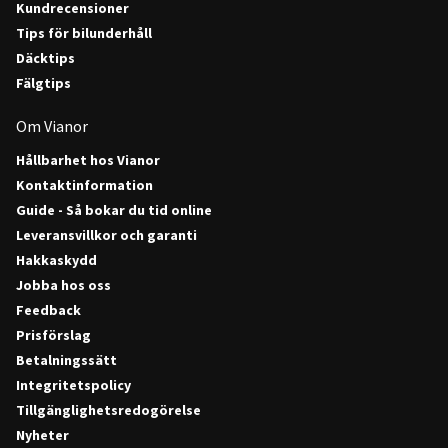
Kundrecensioner
Tips för bilunderhåll
Däcktips
Fälgtips
Om Vianor
Hållbarhet hos Vianor
Kontaktinformation
Guide - Så bokar du tid online
Leveransvillkor och garanti
Hakkaskydd
Jobba hos oss
Feedback
Prisförslag
Betalningssätt
Integritetspolicy
Tillgänglighetsredogörelse
Nyheter