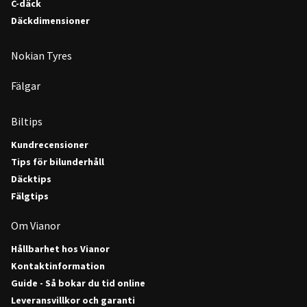
C-däck
Däckdimensioner
Nokian Tyres
Fälgar
Biltips
Kundrecensioner
Tips för bilunderhåll
Däcktips
Fälgtips
Om Vianor
Hållbarhet hos Vianor
Kontaktinformation
Guide - Så bokar du tid online
Leveransvillkor och garanti