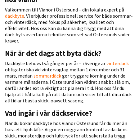
Välkommen till Vianor i Östersund – din lokala expert på
däckbyte
. Vi erbjuder professionell service för både sommar-
och vinterdäck, med fokus på säkerhet, kvalitet och
effektivitet. Hos oss kan du känna dig trygg med att dina
däck byts av erfarna tekniker som vet vad Östersunds väder
kräver.
När är det dags att byta däck?
Däckbyte behövs två gånger per år – i Sverige är
vinterdäck
obligatoriska vid vinterväglag mellan 1 december och 31
mars, medan
sommardäck
ger tryggare körning under de
varmare månaderna. I Östersund kan vädret snabbt slå om,
därför är det extra viktigt att planera i tid. Hos oss får du
hjälp att hålla koll på rätt datum och vi ser till att dina däck
alltid är i bästa skick, oavsett säsong.
Vad ingår i vår däckservice?
När du bokar däckbyte hos Vianor Östersund får du mer än
bara ett hjulskifte. Vi gör en noggrann kontroll av däckens
skick, mönsterdjup och lufttryck för att säkerställa trygg