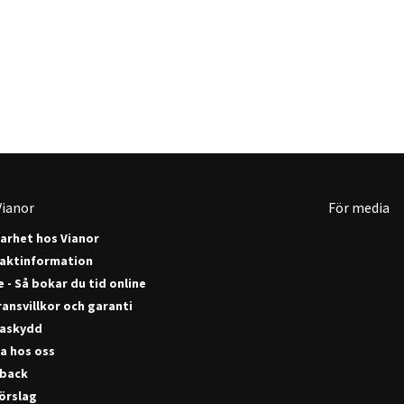
ianor
För media
barhet hos Vianor
aktinformation
 - Så bokar du tid online
ansvillkor och garanti
askydd
a hos oss
back
förslag