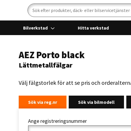
Sök
Bilverkstad
Hitta verkstad
AEZ Porto black
Lättmetallfälgar
Välj fälgstorlek för att se pris och orderaltern
Sök via reg.nr
Sök via bilmodell
Ange registreringsnummer