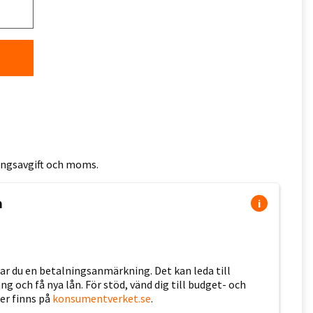
ningsavgift och moms.
n
i
erar du en betalningsanmärkning. Det kan leda till
 och få nya lån. För stöd, vänd dig till budget- och
er finns på
konsumentverket.se
.