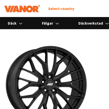
Select country
Däck
Fälgar
Däckverkstad