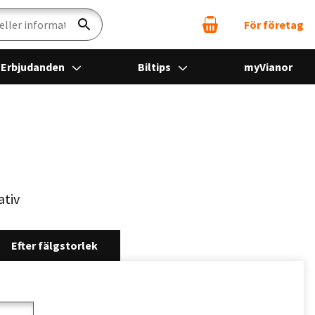
För företag
Sök
Erbjudanden
Biltips
myVianor
ativ
Efter fälgstorlek