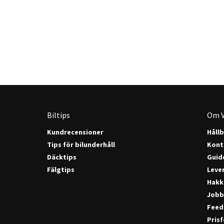
Biltips
Om V
Kundrecensioner
Håll
Tips för bilunderhåll
Kont
Däcktips
Guide
Fälgtips
Lever
Hakk
Jobb
Feed
Pris