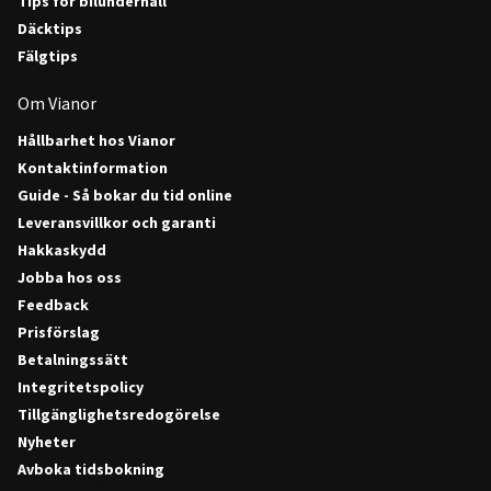
Tips för bilunderhåll
Däcktips
Fälgtips
Om Vianor
Hållbarhet hos Vianor
Kontaktinformation
Guide - Så bokar du tid online
Leveransvillkor och garanti
Hakkaskydd
Jobba hos oss
Feedback
Prisförslag
Betalningssätt
Integritetspolicy
Tillgänglighetsredogörelse
Nyheter
Avboka tidsbokning