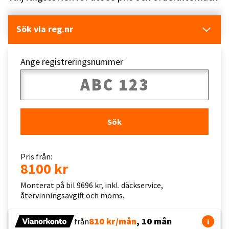
Sök via reg.nr
Ange registreringsnummer
Sök
Pris från:
8100 kr
Monterat på bil 9696 kr, inkl. däckservice,
återvinningsavgift och moms.
810 kr/mån
, 10 mån
från
i