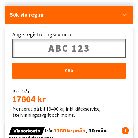
Sök via reg.nr
Ange registreringsnummer
Sök
Pris från:
17804 kr
Monterat på bil 19400 kr, inkl. däckservice,
återvinningsavgift och moms.
1780 kr/mån
, 10 mån
från
i