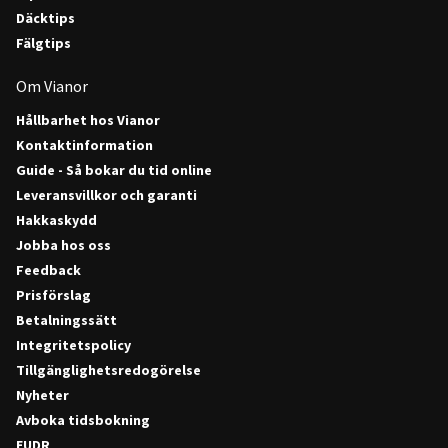
Däcktips
Fälgtips
Om Vianor
Hållbarhet hos Vianor
Kontaktinformation
Guide - Så bokar du tid online
Leveransvillkor och garanti
Hakkaskydd
Jobba hos oss
Feedback
Prisförslag
Betalningssätt
Integritetspolicy
Tillgänglighetsredogörelse
Nyheter
Avboka tidsbokning
EUDR