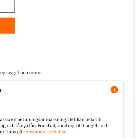
ningsavgift och moms.
n
i
erar du en betalningsanmärkning. Det kan leda till
 och få nya lån. För stöd, vänd dig till budget- och
er finns på
konsumentverket.se
.