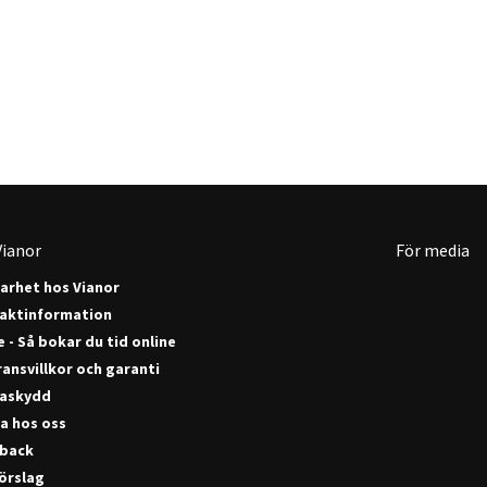
ianor
För media
barhet hos Vianor
aktinformation
 - Så bokar du tid online
ansvillkor och garanti
askydd
a hos oss
back
förslag