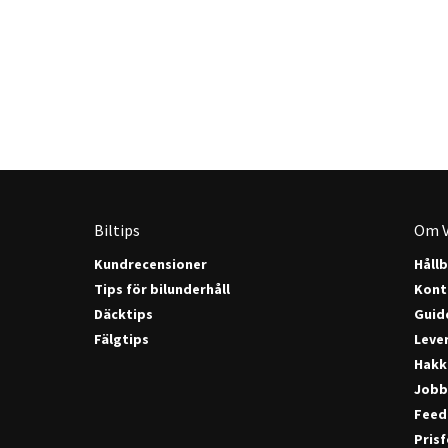
Biltips
Om V
Kundrecensioner
Håll
Tips för bilunderhåll
Kont
Däcktips
Guide
Fälgtips
Lever
Hakk
Jobb
Feed
Pris