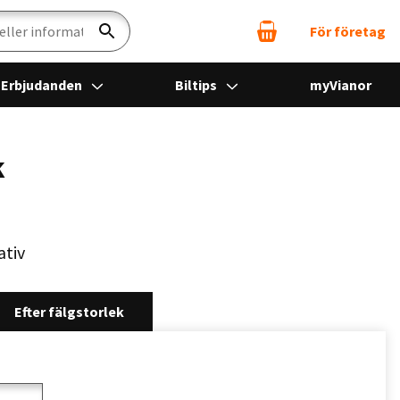
För företag
Sök
Erbjudanden
Biltips
myVianor
k
ativ
Efter fälgstorlek