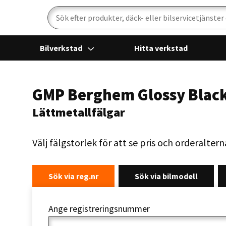
Sök
Bilverkstad
Hitta verkstad
GMP Berghem Glossy Blac
Lättmetallfälgar
Välj fälgstorlek för att se pris och orderaltern
Sök via reg.nr
Sök via bilmodell
Ange registreringsnummer