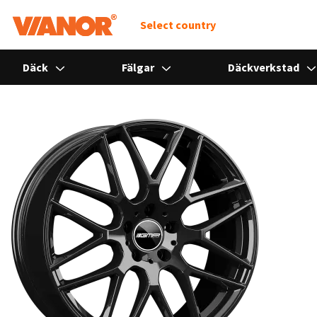
Select country
Däck
Fälgar
Däckverkstad