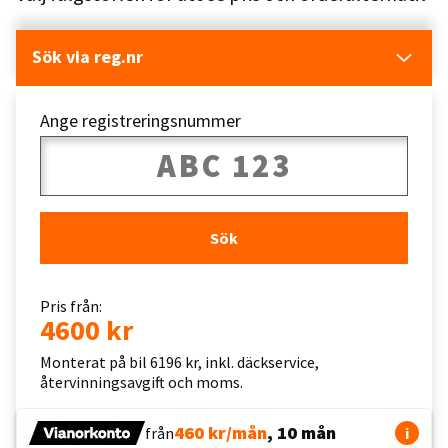
Sök via reg.nr
Ange registreringsnummer
Sök
Pris från:
4600 kr
Monterat på bil 6196 kr, inkl. däckservice,
återvinningsavgift och moms.
460 kr/mån
, 10 mån
från
i