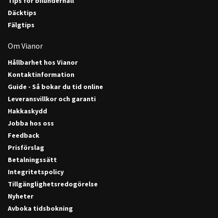
Tips för bilunderhåll
Däcktips
Fälgtips
Om Vianor
Hållbarhet hos Vianor
Kontaktinformation
Guide - Så bokar du tid online
Leveransvillkor och garanti
Hakkaskydd
Jobba hos oss
Feedback
Prisförslag
Betalningssätt
Integritetspolicy
Tillgänglighetsredogörelse
Nyheter
Avboka tidsbokning