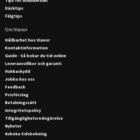
Tips för bilunderhåll
Däcktips
Fälgtips
Om Vianor
Hållbarhet hos Vianor
Kontaktinformation
Guide - Så bokar du tid online
Leveransvillkor och garanti
Hakkaskydd
Jobba hos oss
Feedback
Prisförslag
Betalningssätt
Integritetspolicy
Tillgänglighetsredogörelse
Nyheter
Avboka tidsbokning