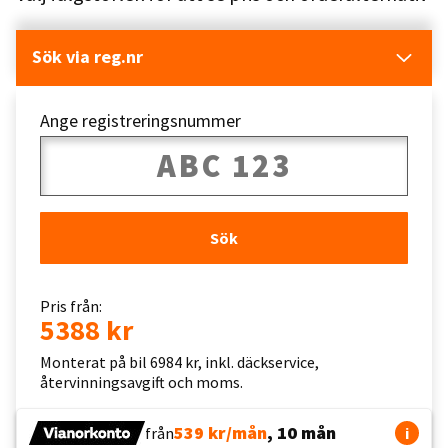
Sök via reg.nr
Ange registreringsnummer
Sök
Pris från:
5388 kr
Monterat på bil 6984 kr, inkl. däckservice,
återvinningsavgift och moms.
539 kr/mån
, 10 mån
från
i