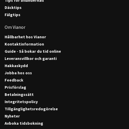
Tips för bilunderhåll
Däcktips
Fälgtips
Om Vianor
Hållbarhet hos Vianor
Kontaktinformation
Guide - Så bokar du tid online
Leveransvillkor och garanti
Hakkaskydd
Jobba hos oss
Feedback
Prisförslag
Betalningssätt
Integritetspolicy
Tillgänglighetsredogörelse
Nyheter
Avboka tidsbokning