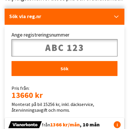
Sök via reg.nr
Ange registreringsnummer
Sök
Pris från:
13660 kr
Monterat på bil 15256 kr, inkl. däckservice,
återvinningsavgift och moms.
1366 kr/mån
, 10 mån
från
i