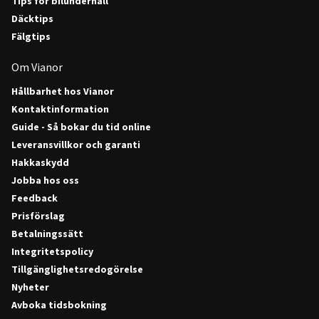
Tips för bilunderhåll
Däcktips
Fälgtips
Om Vianor
Hållbarhet hos Vianor
Kontaktinformation
Guide - Så bokar du tid online
Leveransvillkor och garanti
Hakkaskydd
Jobba hos oss
Feedback
Prisförslag
Betalningssätt
Integritetspolicy
Tillgänglighetsredogörelse
Nyheter
Avboka tidsbokning