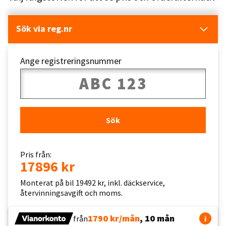
Sök via reg.nr
Ange registreringsnummer
Sök
Pris från:
17896 kr
Monterat på bil 19492 kr, inkl. däckservice,
återvinningsavgift och moms.
1790 kr/mån
, 10 mån
från
i