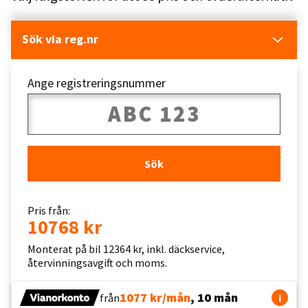
Sök via reg.nr
Ange registreringsnummer
Sök
Pris från:
10768 kr
Monterat på bil 12364 kr, inkl. däckservice,
återvinningsavgift och moms.
1077 kr/mån
, 10 mån
från
i