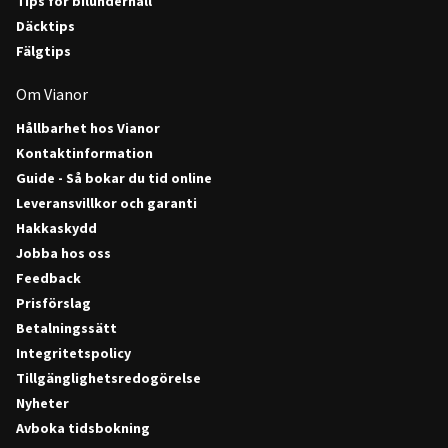
Tips för bilunderhåll
Däcktips
Fälgtips
Om Vianor
Hållbarhet hos Vianor
Kontaktinformation
Guide - Så bokar du tid online
Leveransvillkor och garanti
Hakkaskydd
Jobba hos oss
Feedback
Prisförslag
Betalningssätt
Integritetspolicy
Tillgänglighetsredogörelse
Nyheter
Avboka tidsbokning