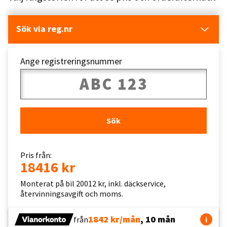
Sök via reg.nr
Ange registreringsnummer
Sök
Pris från:
18416 kr
Monterat på bil 20012 kr, inkl. däckservice,
återvinningsavgift och moms.
1842 kr/mån
, 10 mån
från
i