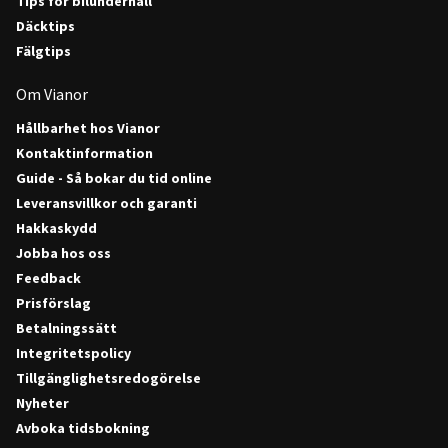
Tips för bilunderhåll
Däcktips
Fälgtips
Om Vianor
Hållbarhet hos Vianor
Kontaktinformation
Guide - Så bokar du tid online
Leveransvillkor och garanti
Hakkaskydd
Jobba hos oss
Feedback
Prisförslag
Betalningssätt
Integritetspolicy
Tillgänglighetsredogörelse
Nyheter
Avboka tidsbokning