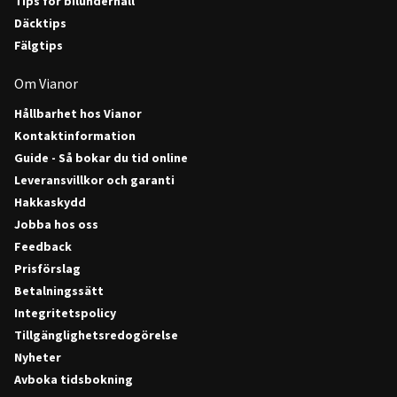
Tips för bilunderhåll
Däcktips
Fälgtips
Om Vianor
Hållbarhet hos Vianor
Kontaktinformation
Guide - Så bokar du tid online
Leveransvillkor och garanti
Hakkaskydd
Jobba hos oss
Feedback
Prisförslag
Betalningssätt
Integritetspolicy
Tillgänglighetsredogörelse
Nyheter
Avboka tidsbokning