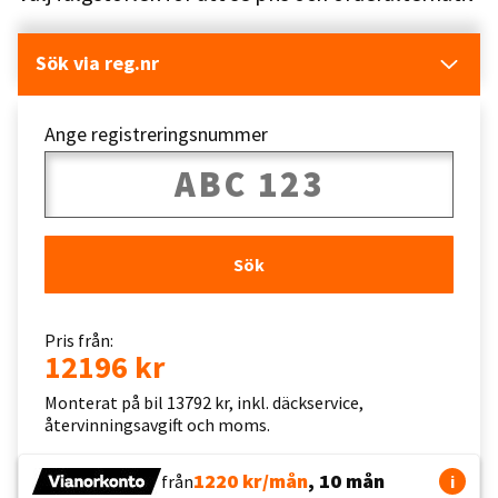
Sök via reg.nr
Ange registreringsnummer
Sök
Pris från:
12196 kr
Monterat på bil 13792 kr, inkl. däckservice,
återvinningsavgift och moms.
1220 kr/mån
, 10 mån
från
i