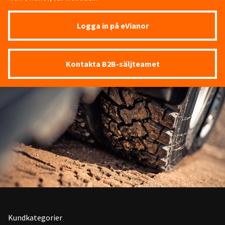
Logga in på eVianor
Kontakta B2B-säljteamet
Kundkategorier