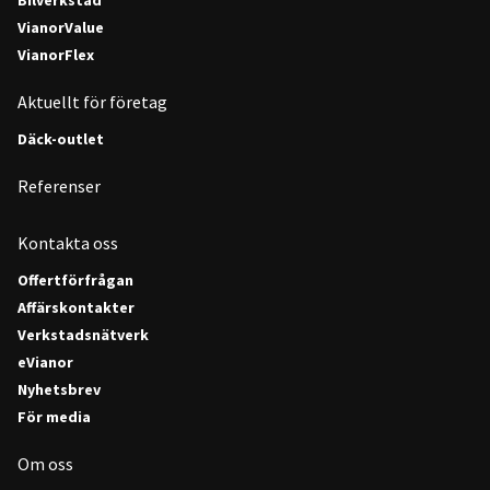
Bilverkstad
VianorValue
VianorFlex
Aktuellt för företag
Däck-outlet
Referenser
Kontakta oss
Offertförfrågan
Affärskontakter
Verkstadsnätverk
eVianor
Nyhetsbrev
För media
Om oss