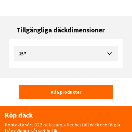
Tillgängliga däckdimensioner
25"
Alla produkter
Köp däck
Kontakta vårt B2B-säljteam, eller beställ däck och fälgar
från eVianor, vår webbutik