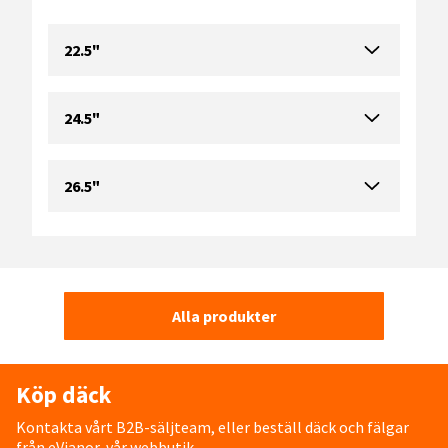
22.5"
24.5"
26.5"
Alla produkter
Köp däck
Kontakta vårt B2B-säljteam, eller beställ däck och fälgar
från eVianor, vår webbutik