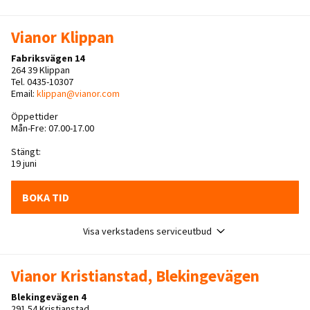
Vianor Klippan
Fabriksvägen 14
264 39 Klippan
Tel. 0435-10307
Email:
klippan@vianor.com
Öppettider
Mån-Fre: 07.00-17.00
Stängt:
19 juni
BOKA TID
Visa verkstadens serviceutbud
Vianor Kristianstad, Blekingevägen
Blekingevägen 4
291 54 Kristianstad