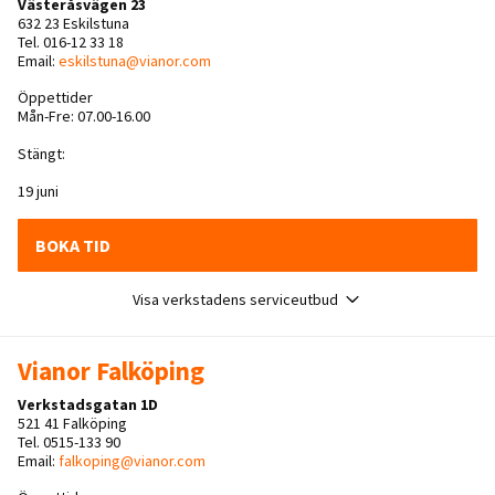
Västeråsvägen 23
632 23 Eskilstuna
Tel. 016-12 33 18
Email:
eskilstuna@vianor.com
Öppettider
Mån-Fre: 07.00-16.00
Stängt:
19 juni
BOKA TID
Visa verkstadens serviceutbud
Vianor Falköping
Verkstadsgatan 1D
521 41 Falköping
Tel. 0515-133 90
Email:
falkoping@vianor.com