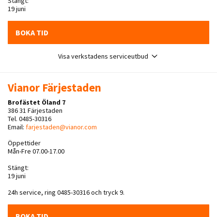
Stängt:
19 juni
BOKA TID
Visa verkstadens serviceutbud
Vianor Färjestaden
Brofästet Öland 7
386 31 Färjestaden
Tel. 0485-30316
Email:
farjestaden@vianor.com
Öppettider
Mån-Fre 07.00-17.00
Stängt:
19 juni
24h service, ring 0485-30316 och tryck 9.
BOKA TID