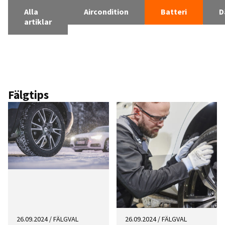
Alla
Aircondition
Batteri
D
artiklar
Fälgtips
26.09.2024
/
FÄLGVAL
26.09.2024
/
FÄLGVAL