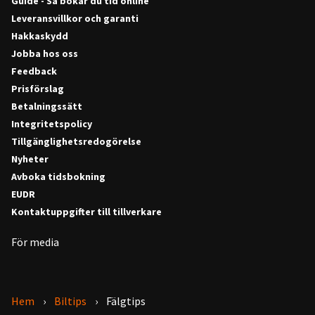
Guide - Så bokar du tid online
Leveransvillkor och garanti
Hakkaskydd
Jobba hos oss
Feedback
Prisförslag
Betalningssätt
Integritetspolicy
Tillgänglighetsredogörelse
Nyheter
Avboka tidsbokning
EUDR
Kontaktuppgifter till tillverkare
För media
Hem
Biltips
Fälgtips