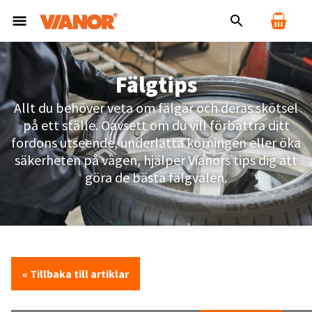
Fälgtips
Allt du behöver veta om fälgar och deras skötsel
på ett ställe. Oavsett om du vill förbättra ditt
fordons utseende, underlätta körningen eller öka
säkerheten på vägen, hjälper Vianors tips dig att
göra de bästa fälgvalen.
« Tillbaka till artiklar