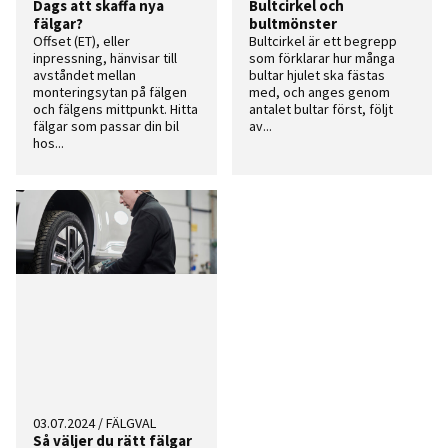
Dags att skaffa nya
Bultcirkel och
fälgar?
bultmönster
Offset (ET), eller
Bultcirkel är ett begrepp
inpressning, hänvisar till
som förklarar hur många
avståndet mellan
bultar hjulet ska fästas
monteringsytan på fälgen
med, och anges genom
och fälgens mittpunkt. Hitta
antalet bultar först, följt
fälgar som passar din bil
av...
hos...
03.07.2024
/
FÄLGVAL
Så väljer du rätt fälgar